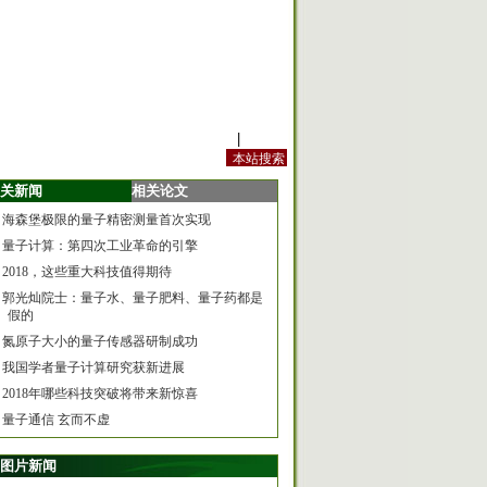
站内规定
|
手机版
关新闻
相关论文
海森堡极限的量子精密测量首次实现
量子计算：第四次工业革命的引擎
2018，这些重大科技值得期待
郭光灿院士：量子水、量子肥料、量子药都是
假的
氮原子大小的量子传感器研制成功
我国学者量子计算研究获新进展
2018年哪些科技突破将带来新惊喜
量子通信 玄而不虚
图片新闻