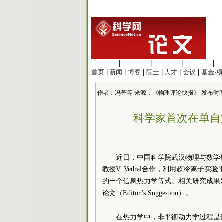
生命科学
|
医学科学
|
化学科学
|
工程材料
|
首页
|
新闻
|
博客
|
院士
|
人才
|
会议
|
基金·
作者：冯芒等 来源：《物理评论快报》 发布时间：2018/
科学家首次在单自
近日，中国科学院武汉物理与数学
教授V. Vedral合作，利用超冷离
的一个信息热力学等式。相关研究成果
论文（Editor’s Suggestion）。
在热力学中，非平衡动力学过程是