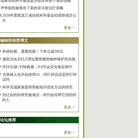
国家自然科学基金委员会发布多个项目指南
声带损伤修复有了新的非注射治疗策略
0
2026年度黑龙江省自然科学基金拟资助项目公
示
更多>>
编辑部推荐博文
科研绘图，暑期优惠！下单立减500元
濒危活化石ELF理论重塑濒危物种保护优先级
IEEE出版+EI快检索，8-9月会议合集征稿中
当审稿人也开始使用AI，同行评议还是同行评
议吗
科学完成家兔股骨骨板拓扑优化方法的研究
别让你的好研究被淹没：特刊如何帮它找到对
的人
更多>>
论坛推荐
更多>>