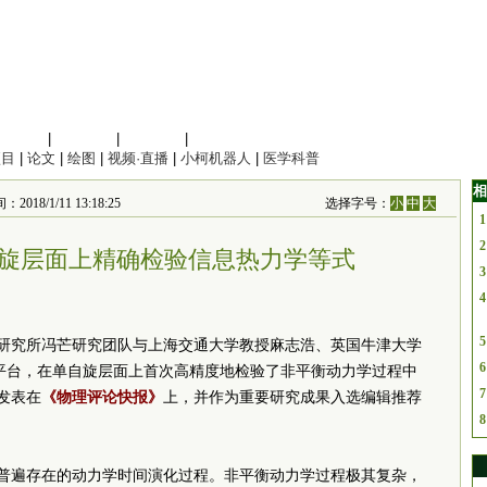
信息科学
|
地球科学
|
数理科学
|
管理综合
项目
|
论文
|
绘图
|
视频·直播
|
小柯机器人
|
医学科普
相
1/11 13:18:25
选择字号：
小
中
大
1
2
旋层面上精确检验信息热力学等式
3
4
5
研究所冯芒研究团队与上海交通大学教授麻志浩、英国牛津大学
6
子实验平台，在单自旋层面上首次高精度地检验了非平衡动力学过程中
7
发表在
《物理评论快报》
上，并作为重要研究成果入选编辑推荐
8
普遍存在的动力学时间演化过程。非平衡动力学过程极其复杂，