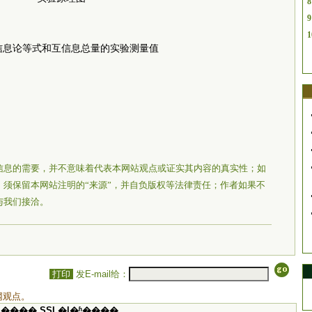
8
9
1
信息论等式和互信息总量的实验测量值
信息的需要，并不意味着代表本网站观点或证实其内容的真实性；如
须保留本网站注明的“来源”，并自负版权等法律责任；作者如果不
与我们接洽。
打印
发E-mail给：
网观点。
���� SSI �ļ�ʱ����