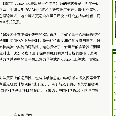
97年，Jarzynski提出第一个简单普适的等式关系，将非平衡
。牛津大学的V. Vedral将相关研究推广至更为普适的情况，
息理论等式。这个等式更适合在量子层次上研究热力学过程，而
ski等式关系。
了超冷离子在电磁势阱中的稳定束缚，突破了量子态精确操控的
子态时间演化的激光控制，激光相位调制和任意投影测量等。研
比特实验中实施的可能性，精心设计了一套可行的实验验证测量
一
的基础上，充分考虑了量子噪声和经典噪声对自旋的影响，最终
学过程中的量子信息热力学等式以及Jarzynski等式。研究团
1
2
3
力学层面上的适用性，也将推动信息热力学领域去深入探索量子
4
家重点研发计划项目“基于原子、离子与光子的少体关联精密测
家自然科学基金项目的资助。（来源：中国科学院武汉物理与数
5
6
7
实验原理图