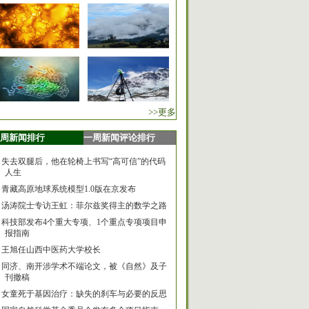
>>更多
周新闻排行
一周新闻评论排行
失去双腿后，他在轮椅上书写“高可信”的代码
人生
青藏高原地球系统模型1.0版在京发布
汤涛院士专访王虹：菲尔兹奖得主的数学之路
科技部发布4个重大专项、1个重点专项项目申
报指南
王旭任山西中医药大学校长
同济、南开涉学术不端论文，被《自然》及子
刊撤稿
女童死于基因治疗：缺失的刹车与必要的反思