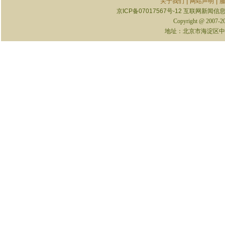
|
|
关于我们
网站声明
京ICP备07017567号-12
互联网新闻信息服
Copyright @ 2007-
地址：北京市海淀区中关村