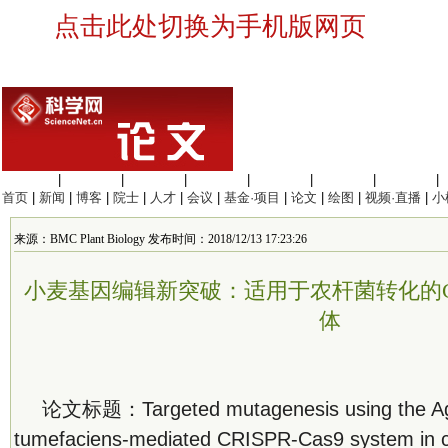
点击此处切换为手机版网页
生命科学
|
医学科学
|
化学科学
|
工程材料
|
信息科学
|
地球科学
|
数理科学
|
首页
|
新闻
|
博客
|
院士
|
人才
|
会议
|
基金·项目
|
论文
|
绘图
|
视频·直播
|
小
来源：BMC Plant Biology 发布时间：2018/12/13 17:23:26
小麦基因编辑新突破：适用于农杆菌转化的CRI
体
论文标题：Targeted mutagenesis using the Ag
tumefaciens-mediated CRISPR-Cas9 system in