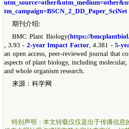
utm_source=other&utm_medium=other&u
tm_campaign=BSCN_2_DD_Paper_SciNet
期刊介绍:
BMC Plant Biology(
https://bmcplantbio
, 3.93 -
2-year Impact Factor
, 4.381 -
5-ye
an open access, peer-reviewed journal that con
aspects of plant biology, including molecular, c
and whole organism research.
来源：科学网
特别声明：本文转载仅仅是出于传播信息