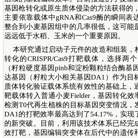
基因枪转化或原生质体侵染的方法获得的，
主要依靠载体中gRNA和Cas9酶的瞬间
整合到小麦基因组中的几率很低，这可能
远远低于水稻、玉米的一个重要原因。
本研究通过启动子元件的改造和组装，
转化的CRISPR/Cas9打靶载体，选择
（籽粒硬度基因pinb和淀粉颗粒结合酶基因
达基因（籽粒大小相关基因DA1）作为目
质体转化验证载体系统有效性的基础上，
靶载体转入普通小麦Fielder，基因转化
检测T0代再生植株的目标基因突变情况，
DA1的打靶效率最高达到了54.17%，实
的新突破。目前，利用该技术体系已经完
效打靶，基因编辑突变体在后代中的遗传