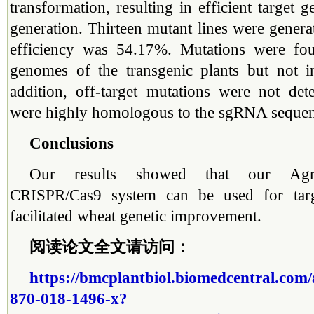
transformation, resulting in efficient target 
generation. Thirteen mutant lines were genera
efficiency was 54.17%. Mutations were f
genomes of the transgenic plants but not 
addition, off-target mutations were not det
were highly homologous to the sgRNA sequen
Conclusions
Our results showed that our Agrob
CRISPR/Cas9 system can be used for targ
facilitated wheat genetic improvement.
阅读论文全文请访问：
https://bmcplantbiol.biomedcentral.com/a
870-018-1496-x?