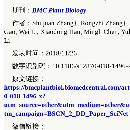
期刊：
BMC Plant Biology
作者：Shujuan Zhang†, Rongzhi Zhang†, G
Gao, Wei Li, Xiaodong Han, Mingli Chen, Yu
Li
发表时间：2018/11/26
数字识别码：10.1186/s12870-018-1496-
原文链接：
https://bmcplantbiol.biomedcentral.com/art
0-018-1496-x?
utm_source=other&utm_medium=other&u
tm_campaign=BSCN_2_DD_Paper_SciNet
微信链接：