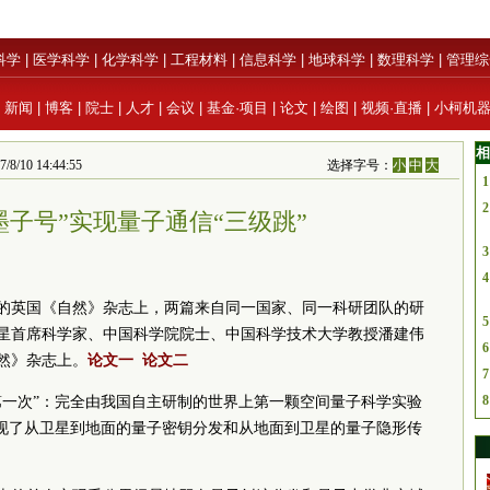
科学
|
医学科学
|
化学科学
|
工程材料
|
信息科学
|
地球科学
|
数理科学
|
管理综
|
新闻
|
博客
|
院士
|
人才
|
会议
|
基金·项目
|
论文
|
绘图
|
视频·直播
|
小柯机
相
 14:44:55
选择字号：
小
中
大
1
2
墨子号”实现量子通信“三级跳”
3
4
出版的英国《自然》杂志上，两篇来自同一国家、同一科研团队的研
5
星首席科学家、中国科学院院士、中国科学技术大学教授潘建伟
6
然》杂志上。
论文一
论文二
7
8
第一次”：完全由我国自主研制的世界上第一颗空间量子科学实验
实现了从卫星到地面的量子密钥分发和从地面到卫星的量子隐形传