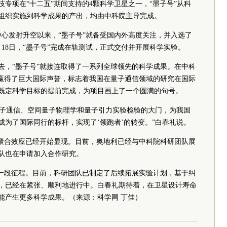
专项在“十二五”期间支持的4颗科学卫星之一，“墨子号”从科
组织实施到科学成果的产出，均由中科院主导完成。
发射中心发射升空以来，“墨子号”就备受国内外高度关注，并入选了
月18日，“墨子号”完成在轨测试，正式交付并开展科学实验。
去，“墨子号”就接连取得了一系列全球领先的科学成果。在中科
果赢得了巨大国际声誉，标志着我国在量子通信领域的研究在国际
既定科学目标的提前完成，为项目画上了一个圆满的句号。
化量子通信、空间量子物理学和量子引力实验检验的大门，为我国
为了国际同行的标杆，实现了‘领跑者’的转变。”白春礼说。
的聚合效应已经开始显现。目前，奥地利已经与中科院科研团队展
队也在申请加入合作研究。
下一段征程。目前，科研团队已制定了后续拓展实验计划，基于纠
，已经在紧张、顺利地进行中。白春礼期待着，在卫星设计寿命
能产生更多科学成果。（来源：科学网 丁佳）