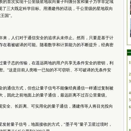
表的首次实现千公里级星地双向量子纠缠分发和量子力学非定域
实现了三大既定科学目标。用潘建伟的话说，千公里级的星地双向
王国”。
年来，人们对于通信安全的追求从未停止。然而，只要是基于计
存在着被破译的可能。随着数学和计算能力的不断提升，经典密
一
1
过量子态的传输，在遥远两地的用户共享无条件安全的密钥，利
密。“这是目前人类唯一已知的不可窃听、不可破译的无条件安
2
3
全的通信方式，但也让量子信号不能像经典通信一样通过复制被
4
大，因此之前地面上的量子通信，最远距离不过百公里量级。
5
实现安全、长距离、可实用化的量子通信，潘建伟等人将目光投向
6
7
星发射量子信号，地面接收的方式，“墨子号”量子卫星过境时，
8