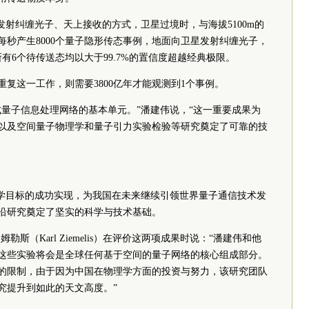
发射纠缠光子、天上接收的方式，卫星过境时，与海拔5100m的
秒产生8000个量子隐形传态事例，地面向卫星发射纠缠光子，
，所有6个待传送态均以大于99.7%的置信度超越经典极限。
复这一工作，则需要3800亿年才能观测到1个事例。
式量子信息处理网络的基本单元。”潘建伟说，“这一重要成果为
以及空间量子物理学和量子引力实验检验等研究奠定了可靠的技
科学目标的成功实现，为我国在未来继续引领世界量子通信技术发
沿研究奠定了坚实的科学与技术基础。
斯（Karl Ziemelis）在评价这两项成果时说：“潘建伟和他
这些实验将会是全球任何基于空间的量子网络的核心组成部分。
的限制，由于因为中国在物理学方面的投资与努力，该研究团队
究提升到如此的天文高度。”