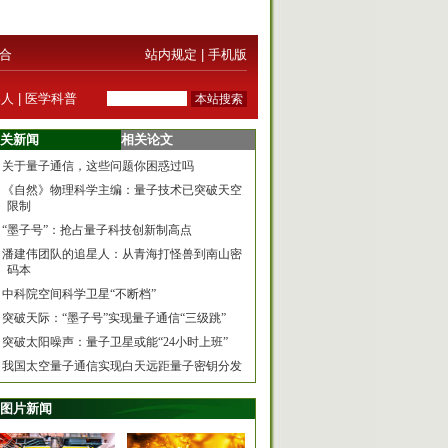
合
站内规定
|
手机版
器人
|
医学科普
关新闻
相关论文
关于量子通信，这些问题你困惑过吗
《自然》物理科学主编：量子技术已突破天空
限制
“墨子号”：抢占量子科技创新制高点
潘建伟团队的追星人：从青海打怪兽到南山密
码本
中科院空间科学卫星“不断档”
突破天际：“墨子号”实现量子通信“三级跳”
突破太阳噪声：量子卫星或能“24小时上班”
我国太空量子通信实现白天远距量子密钥分发
图片新闻