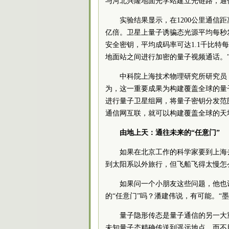
与河北兴隆地面光学站建立光链路，通信距
实验结果显示，在1200公里通
亿倍。卫星上量子诱骗态光源平均每秒发
安全密钥，平均成码率可达1.1千比特
地面站之间进行加密的量子视频通话。
中科院上海技术物理研究所研究员
为，这一重要成果为构建覆盖全球的量
进行量子卫星组网，将量子密钥分发范
通信网互联，就可以构建覆盖全球的天
由地上天：通往未来的“任意门”
如果在北京工作的科学家要到上海
到太阳系以外旅行，但飞船飞得太慢怎么
如果问一个小朋友这些问题，他也
的“任意门”吗？潘建伟说，有可能。“
量子隐形传态是量子通信的另一大
未知量子态精确传送到遥远地点，而不