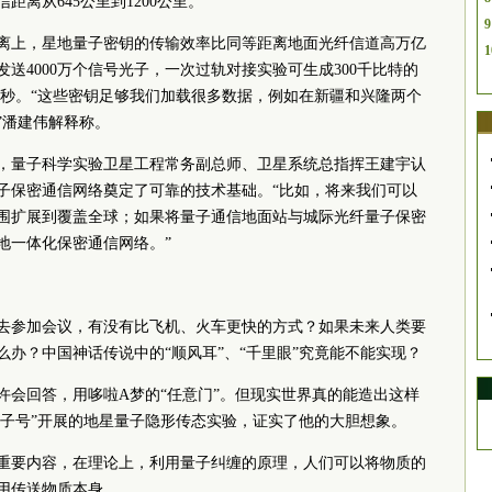
离从645公里到1200公里。
9
信距离上，星地量子密钥的传输效率比同等距离地面光纤信道高万亿
1
送4000万个信号光子，一次过轨对接实验可生成300千比特的
每秒。“这些密钥足够我们加载很多数据，例如在新疆和兴隆两个
”潘建伟解释称。
，量子科学实验卫星工程常务副总师、卫星系统总指挥王建宇认
子保密通信网络奠定了可靠的技术基础。“比如，将来我们可以
围扩展到覆盖全球；如果将量子通信地面站与城际光纤量子保密
地一体化保密通信网络。”
去参加会议，有没有比飞机、火车更快的方式？如果未来人类要
办？中国神话传说中的“顺风耳”、“千里眼”究竟能不能实现？
许会回答，用哆啦A梦的“任意门”。但现实世界真的能造出这样
墨子号”开展的地星量子隐形传态实验，证实了他的大胆想象。
重要内容，在理论上，利用量子纠缠的原理，人们可以将物质的
用传送物质本身。