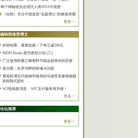
两个神秘祖先在现代人类DNA中现形
0
《自然》关注中国首批“实践博士”的硬核突围
更多>>
编辑部推荐博文
科研绘图，暑期优惠！下单立减500元
MDPI Books 图书类型介绍 (三)
广泛使用的聚乙烯塑料可能会损害你的肝脏
波尔图：杜罗河畔的惊魂与治愈
塑造欧洲近代植物学格局的马德里皇家植物园
里程碑式园长
SCI投稿新消息：APC支付服务再升级！
更多>>
论坛推荐
更多>>