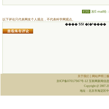
打印
发E-mail给
以下评论只代表网友个人观点，不代表科学网观点。
���� SSI �ļ�ʱ����
|
|
关于我们
网站声明
京ICP备07017567号-12
互联网新闻信息服
Copyright @ 2007-
地址：北京市海淀区中关村