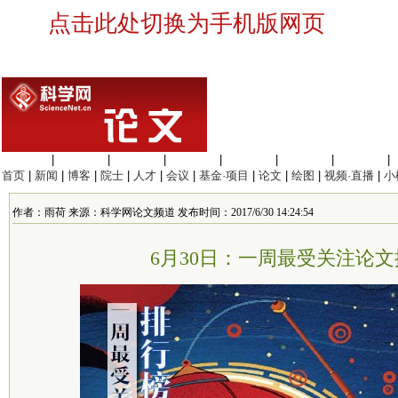
点击此处切换为手机版网页
生命科学
|
医学科学
|
化学科学
|
工程材料
|
信息科学
|
地球科学
|
数理科学
|
首页
|
新闻
|
博客
|
院士
|
人才
|
会议
|
基金·项目
|
论文
|
绘图
|
视频·直播
|
小
作者：雨荷 来源：科学网论文频道 发布时间：2017/6/30 14:24:54
6月30日：一周最受关注论