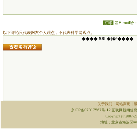
打印
发E-mail给
以下评论只代表网友个人观点，不代表科学网观点。
���� SSI �ļ�ʱ����
|
|
关于我们
网站声明
京ICP备07017567号-12
互联网新闻信息服
Copyright @ 2007-
地址：北京市海淀区中关村