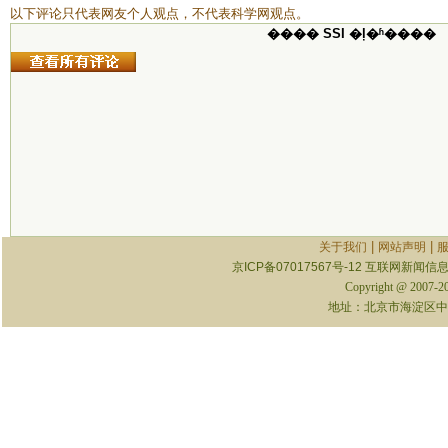
以下评论只代表网友个人观点，不代表科学网观点。
���� SSI �ļ�ʱ����
|
|
关于我们
网站声明
京ICP备07017567号-12
互联网新闻信息服
Copyright @ 2007-
地址：北京市海淀区中关村