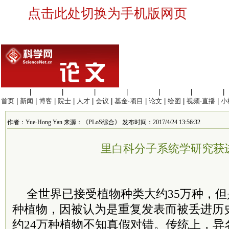
点击此处切换为手机版网页
生命科学
|
医学科学
|
化学科学
|
工程材料
|
信息科学
|
地球科学
|
数理科学
|
首页
|
新闻
|
博客
|
院士
|
人才
|
会议
|
基金·项目
|
论文
|
绘图
|
视频·直播
|
小
作者：Yue-Hong Yan 来源：《PLoS综合》 发布时间：2017/4/24 13:56:32
里白科分子系统学研究获
全世界已接受植物种类大约35万种，但
种植物，因被认为是重复发表而被丢进历
约24万种植物不知真假对错。传统上，异