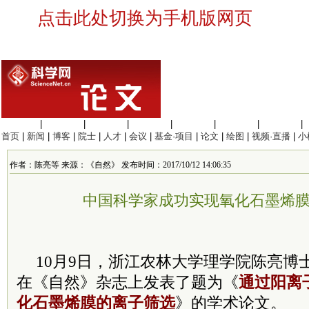
点击此处切换为手机版网页
生命科学
|
医学科学
|
化学科学
|
工程材料
|
信息科学
|
地球科学
|
数理科学
|
首页
|
新闻
|
博客
|
院士
|
人才
|
会议
|
基金·项目
|
论文
|
绘图
|
视频·直播
|
小
作者：陈亮等 来源：《自然》 发布时间：2017/10/12 14:06:35
中国科学家成功实现氧化石墨烯
10月9日，浙江农林大学理学院陈亮博
在《自然》杂志上发表了题为《
通过阳离
化石墨烯膜的离子筛选
》的学术论文。