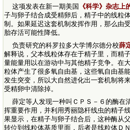
这项发表在新一期美国
《科学》杂志上
子与卵子结合成受精卵后，精子中的线粒
制。如果延迟这套机制发挥作用，那么由
胎存活可能性降低。
负责研究的科罗拉多大学博尔德分校
薛
解释说，父本线粒体存在于精子里，而精
量能量用以在游动中与其他精子竞争。在
粒体产生了很多氧自由基，这些氧自由基
发生突变，所以大自然进化出一套机制将
受精卵中清除掉。
薛定等人发现一种叫ＣＰＳ－６的酶在
挥重要作用，并利用秀丽隐杆线虫的精子
果显示，在精子与卵子结合后，这种酶从
转位到线粒体基质里面，后者是线粒体Ｄ