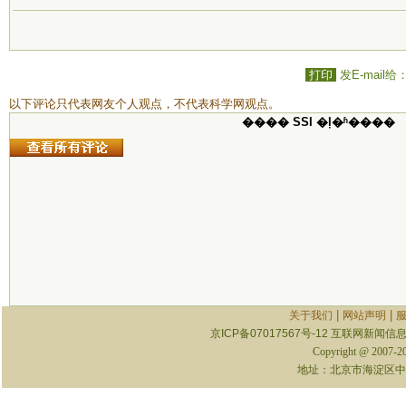
打印
发E-mail给
以下评论只代表网友个人观点，不代表科学网观点。
���� SSI �ļ�ʱ����
|
|
关于我们
网站声明
京ICP备07017567号-12
互联网新闻信息服
Copyright @ 2007-
地址：北京市海淀区中关村