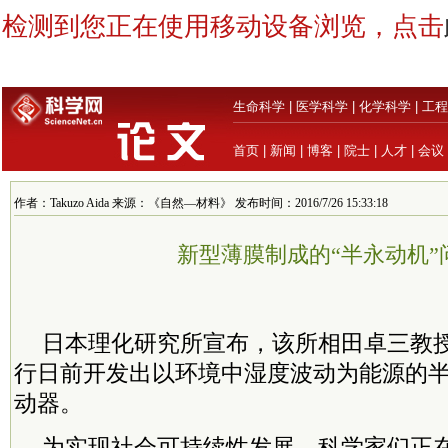
检测到您正在使用移动设备浏览，点击
生命科学
|
医学科学
|
化学科学
|
工程
首页
|
新闻
|
博客
|
院士
|
人才
|
会议
作者：Takuzo Aida 来源：《自然—材料》 发布时间：2016/7/26 15:33:18
新型薄膜制成的“半永动机”
日本理化研究所宣布，该所相田卓三教
行日前开发出以环境中湿度波动为能源的
动器。
为实现社会可持续性发展，科学家们正