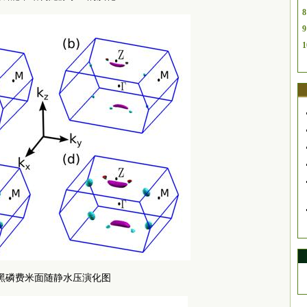
8
9
1
. 黑磷费米面随静水压演化图