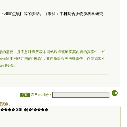
上和重点项目等的资助。（来源：中科院合肥物质科学研究
息的需要，并不意味着代表本网站观点或证实其内容的真实性；如
须保留本网站注明的“来源”，并自负版权等法律责任；作者如果不
我们接洽。
打印
发E-mail给：
网观点。
���� SSI �ļ�ʱ����