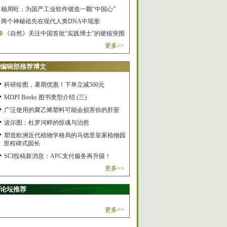
杨周旺：为国产工业软件锻造一颗“中国心”
两个神秘祖先在现代人类DNA中现形
0
《自然》关注中国首批“实践博士”的硬核突围
更多>>
编辑部推荐博文
科研绘图，暑期优惠！下单立减500元
MDPI Books 图书类型介绍 (三)
广泛使用的聚乙烯塑料可能会损害你的肝脏
波尔图：杜罗河畔的惊魂与治愈
塑造欧洲近代植物学格局的马德里皇家植物园
里程碑式园长
SCI投稿新消息：APC支付服务再升级！
更多>>
论坛推荐
更多>>