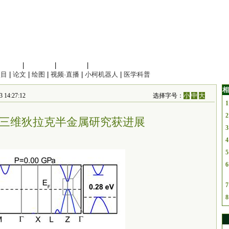
信息科学
|
地球科学
|
数理科学
|
管理综合
项目
|
论文
|
绘图
|
视频·直播
|
小柯机器人
|
医学科普
相
4:27:12
选择字号：
小
中
大
1
2
三维狄拉克半金属研究获进展
3
4
5
6
7
8