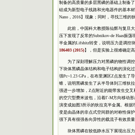
制备的高质量的多层黑磷的基础上制备了新型场
硅成为新型电子线路和光电器件的基本材料
Nano，2016】现象；同时，寻找三维
此前，中国科大教授陈仙辉与复旦大
压下发现了反常的Subnikov-de Ha
半金属的Lifshitz转变，说明压力是
186403 (2015)
】，但是实验上很难确定高
为了深刻理解压力对黑磷的物性调控
下块体黑磷晶体结构和电子结构的演化过
强Pc~1.23 GPa，在布里渊区Z点
锥，说明黑磷发生了从半导体到三维狄拉
强进一步增加，Z点附近的能带发生交叉
的空穴型费米波包，沿着Γ-Μ方向移动
演变成如图3所示的狄拉克半金属。根据理论
变是由晶体的非点式空间群的对称性保护
强下具有很强各向异性的载流子有效质量
块体黑磷在较低静水压下展现出压力