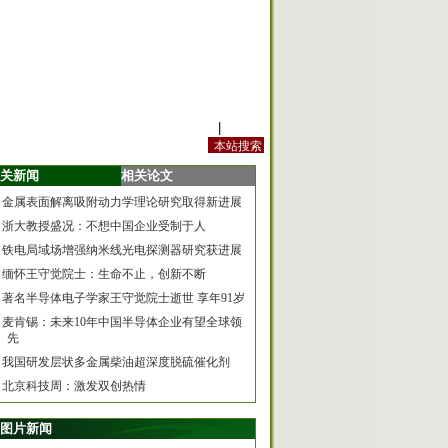
站内规定
|
手机版
关新闻
相关论文
金属表面解离吸附动力学理论研究取得新进展
浙大教授盛况：不想中国企业受制于人
铁电局域场增强纳米线光电探测器研究获进展
缅怀王守觉院士：生命不止，创新不断
著名半导体电子学家王守觉院士逝世 享年91岁
麦肯锡：未来10年中国半导体企业有望全球领
先
我国研发层状多金属柴油超深度脱硫催化剂
北京科技周：激发双创热情
图片新闻