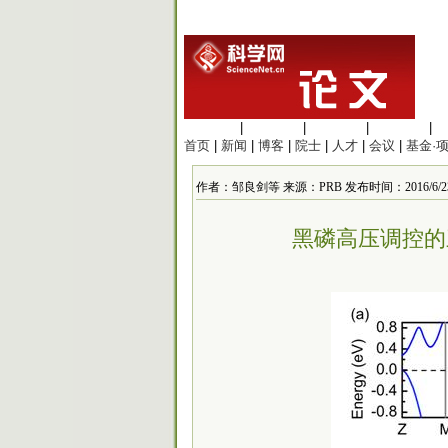
生命科学
|
医学科学
|
化学科学
|
工程材料
|
首页
|
新闻
|
博客
|
院士
|
人才
|
会议
|
基金·
作者：邹良剑等 来源：PRB 发布时间：2016/6/23 1
黑磷高压调控的