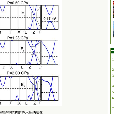
一
1
2
3
4
5
6
7
 黑磷能带结构随静水压的演化