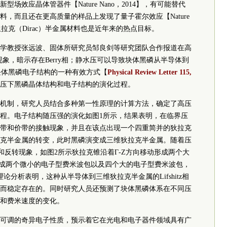
效应晶体管器件【Nature Nano，2014】，有可能替代
，而且还在更高质量的样品上发现了量子霍尔效应【Nature
的狄拉克（Dirac）半金属材料也是近年来的热点目标。
学教授张远波、固体所研究员邹良剑等研究团队合作报道在高
as振荡现象，暗示存在Berry相；静水压可以导致块体黑磷从半导体到
调控块体黑磷电子结构的一种有效方式【
Physical Review Letter 115,
压下黑磷晶体结构和电子结构的演化过程。
机制，研究人员结合多种第一性原理的计算方法，确定了高压
程。电子结构随压强的演化如图1所示，结果表明，在临界压
发生了导带和价带的接触现象，并且在该点出现一个四重简并的狄拉克
克半金属的转变，此时黑磷演变成三维狄拉克半金属。随着压
和反转现象，如图2所示狄拉克锥沿着Γ-Ζ方向移动形成两个大
形成两个微小的电子型费米波包以及四个大的电子型费米波包，
分析表明，这种从半导体到三维狄拉克半金属的Lifshitz相
而稳定存在的。同时研究人员还预测了块体黑磷体系在不同压
和费米速度的变化。
可调的奇异电子性质，预示着它在光电和电子器件领域具有广