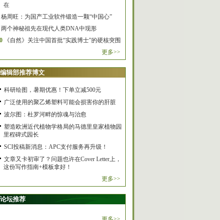
在
杨周旺：为国产工业软件锻造一颗“中国心”
两个神秘祖先在现代人类DNA中现形
0
《自然》关注中国首批“实践博士”的硬核突围
更多>>
编辑部推荐博文
科研绘图，暑期优惠！下单立减500元
广泛使用的聚乙烯塑料可能会损害你的肝脏
波尔图：杜罗河畔的惊魂与治愈
塑造欧洲近代植物学格局的马德里皇家植物园
里程碑式园长
SCI投稿新消息：APC支付服务再升级！
文章又卡初审了？问题也许在Cover Letter上，
这份写作指南+模板拿好！
更多>>
论坛推荐
更多>>