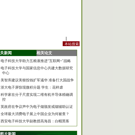
站内规定
|
手机版
关新闻
相关论文
电子科技大学助力五粮液推进“互联网+"战略
电子科技大学与国家信息中心共建大数据研究
中心
美智库建议美狠投钱扩军遏华 准备打大国战争
浙大电子屏惊现微积分题 学生：花样虐
科学家在分子尺度实现二维有机半导体精确调
控
英政府在争议声中为电子烟颁发戒烟辅助认证
全球最大消费电子展上中国企业为何被查？
西安电子科技大学副教授高海昌：白帽黑客
图片新闻