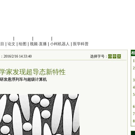
信息科学
|
地球科学
|
数理科学
|
管理综合
项目
|
论文
|
绘图
|
视频·直播
|
小柯机器人
|
医学科普
相
6/2/16 14:33:40
选择字号：
小
中
大
1
2
学家发现超导态新特性
研发悬浮列车与超级计算机
3
4
5
6
7
8