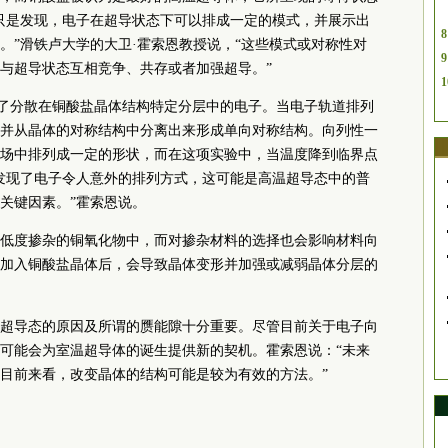
只是发现，电子在超导状态下可以排成一定的模式，并展示出
8
。”滑铁卢大学的大卫·霍索恩教授说，“这些模式或对称性对
9
与超导状态互相竞争、共存或者加强超导。”
1
了分散在铜酸盐晶体结构特定分层中的电子。当电子轨道排列
并从晶体的对称结构中分离出来形成单向对称结构。向列性一
场中排列成一定的形状，而在这项实验中，当温度降到临界点
发现了电子令人意外的排列方式，这可能是高温超导态中的普
关键因素。”霍索恩说。
低度掺杂的铜氧化物中，而对掺杂材料的选择也会影响材料向
加入铜酸盐晶体后，会导致晶体变形并加强或减弱晶体分层的
超导态的原因及所谓的赝能隙十分重要。尽管目前关于电子向
可能会为室温超导体的诞生提供新的契机。霍索恩说：“未来
目前来看，改变晶体的结构可能是较为有效的方法。”