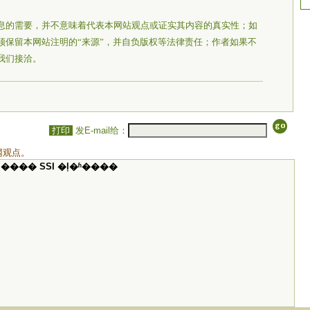
息的需要，并不意味着代表本网站观点或证实其内容的真实性；如
须保留本网站注明的“来源”，并自负版权等法律责任；作者如果不
我们接洽。
打印
发E-mail给：
网观点。
���� SSI �ļ�ʱ����