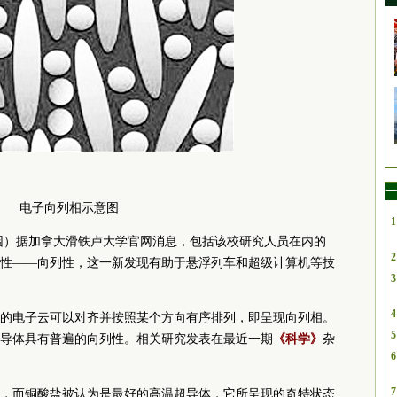
一
电子向列相示意图
1
园园）据加拿大滑铁卢大学官网消息，包括该校研究人员在内的
2
性——向列性，这一新发现有助于悬浮列车和超级计算机等技
3
4
的电子云可以对齐并按照某个方向有序排列，即呈现向列相。
5
导体具有普遍的向列性。相关研究发表在最近一期
《科学》
杂
6
7
，而铜酸盐被认为是最好的高温超导体，它所呈现的奇特状态