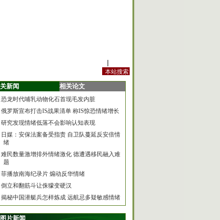
站内规定
|
手机版
关新闻
相关论文
恐龙时代哺乳动物化石首现毛发内脏
俄罗斯宣布打击IS战果清单 称IS惊恐情绪增长
研究发现情绪低落不会影响认知表现
日媒：安保法案备受指责 自卫队蔓延反安倍情
绪
难民数量激增排外情绪激化 德遭遇移民融入难
题
菲播放南海纪录片 煽动反华情绪
倒立和翻筋斗让侏獴变硬汉
揭秘中国潜艇兵怎样炼成 远航忌多疑敏感情绪
图片新闻