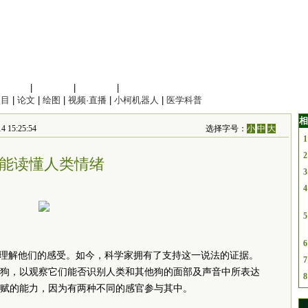
信息科学
|
地球科学
|
数理科学
|
管理综合
项目
|
论文
|
绘图
|
视频·直播
|
小柯机器人
|
医学科普
相
15:25:54
选择字号：
小
中
大
1
2
能读懂人类情绪
3
4
5
6
能理解他们的感受。如今，科学家拥有了支持这一说法的证据。
7
年狗，以观察它们能否识别人类和其他狗的面部及声音中所表达
8
赋的能力，因为有两种不同的感官参与其中。