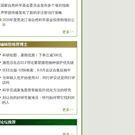
国家自然科学基金委员会发布多个项目指南
声带损伤修复有了新的非注射治疗策略
0
2026年度黑龙江省自然科学基金拟资助项目公
示
更多>>
编辑部推荐博文
科研绘图，暑期优惠！下单立减500元
濒危活化石ELF理论重塑濒危物种保护优先级
IEEE出版+EI快检索，8-9月会议合集征稿中
当审稿人也开始使用AI，同行评议还是同行评
议吗
科学完成家兔股骨骨板拓扑优化方法的研究
别让你的好研究被淹没：特刊如何帮它找到对
的人
更多>>
论坛推荐
更多>>