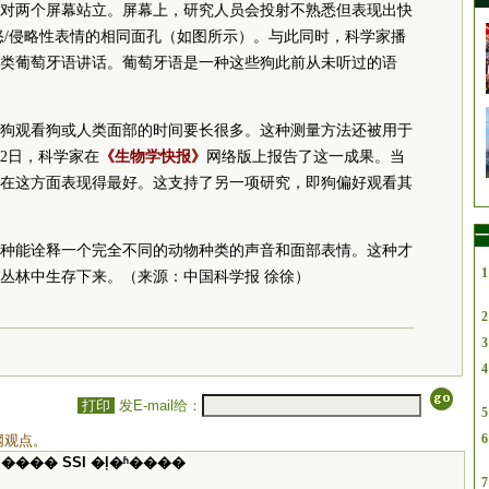
对两个屏幕站立。屏幕上，研究人员会投射不熟悉但表现出快
怒/侵略性表情的相同面孔（如图所示）。与此同时，科学家播
类葡萄牙语讲话。葡萄牙语是一种这些狗此前从未听过的语
狗观看狗或人类面部的时间要长很多。这种测量方法还被用于
2日，科学家在
《生物学快报》
网络版上报告了这一成果。当
在这方面表现得最好。这支持了另一项研究，即狗偏好观看其
一
种能诠释一个完全不同的动物种类的声音和面部表情。这种才
1
丛林中生存下来。（来源：中国科学报 徐徐）
2
3
4
打印
发E-mail给：
5
6
网观点。
���� SSI �ļ�ʱ����
7