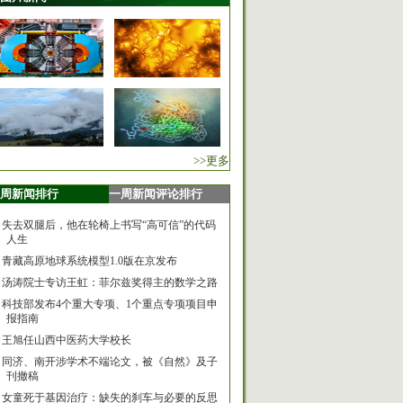
>>更多
周新闻排行
一周新闻评论排行
失去双腿后，他在轮椅上书写“高可信”的代码
人生
青藏高原地球系统模型1.0版在京发布
汤涛院士专访王虹：菲尔兹奖得主的数学之路
科技部发布4个重大专项、1个重点专项项目申
报指南
王旭任山西中医药大学校长
同济、南开涉学术不端论文，被《自然》及子
刊撤稿
女童死于基因治疗：缺失的刹车与必要的反思