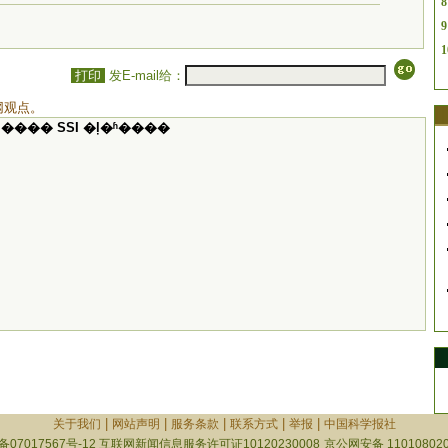
8
9
1
打印
发E-mail给：
网观点。
���� SSI �ļ�ʱ����
|
|
|
|
|
关于我们
网站声明
服务条款
联系方式
举报
中国科学报社
备07017567号-12
互联网新闻信息服务许可证10120230008
京公网安备 110108020