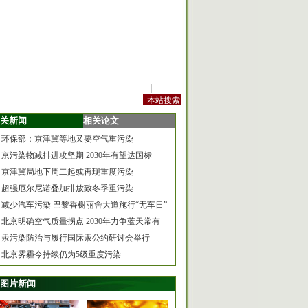
站内规定
|
手机版
关新闻
相关论文
环保部：京津冀等地又要空气重污染
京污染物减排进攻坚期 2030年有望达国标
京津冀局地下周二起或再现重度污染
超强厄尔尼诺叠加排放致冬季重污染
减少汽车污染 巴黎香榭丽舍大道施行“无车日”
北京明确空气质量拐点 2030年力争蓝天常有
汞污染防治与履行国际汞公约研讨会举行
北京雾霾今持续仍为5级重度污染
图片新闻