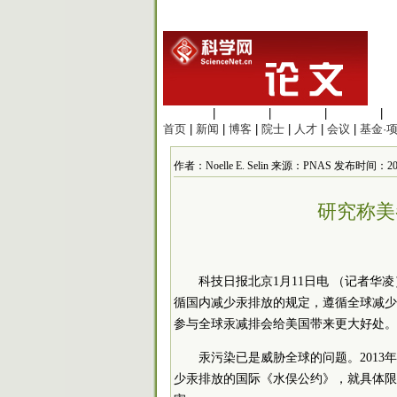
生命科学
|
医学科学
|
化学科学
|
工程材料
|
首页
|
新闻
|
博客
|
院士
|
人才
|
会议
|
基金·
作者：Noelle E. Selin 来源：PNAS 发布时间：2016/
研究称美
科技日报北京1月11日电 （记者
循国内减少汞排放的规定，遵循全球减少
参与全球汞减排会给美国带来更大好处。
汞污染已是威胁全球的问题。2013
少汞排放的国际《水俣公约》，就具体限