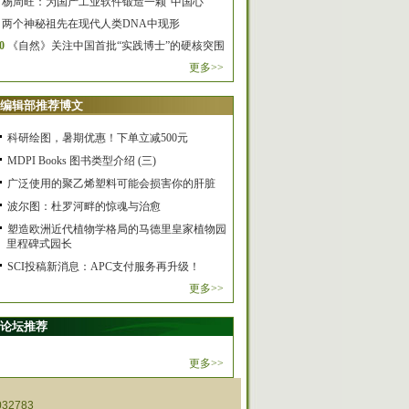
杨周旺：为国产工业软件锻造一颗“中国心”
两个神秘祖先在现代人类DNA中现形
0
《自然》关注中国首批“实践博士”的硬核突围
更多>>
编辑部推荐博文
科研绘图，暑期优惠！下单立减500元
MDPI Books 图书类型介绍 (三)
广泛使用的聚乙烯塑料可能会损害你的肝脏
波尔图：杜罗河畔的惊魂与治愈
塑造欧洲近代植物学格局的马德里皇家植物园
里程碑式园长
SCI投稿新消息：APC支付服务再升级！
更多>>
论坛推荐
更多>>
32783