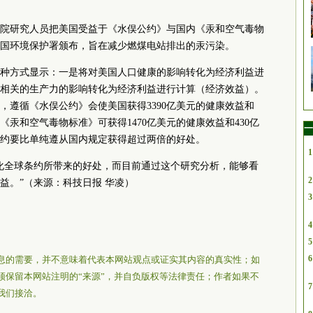
院研究人员把美国受益于《水俣公约》与国内《汞和空气毒物
国环境保护署颁布，旨在减少燃煤电站排出的汞污染。
种方式显示：一是将对美国人口健康的影响转化为经济利益进
相关的生产力的影响转化为经济利益进行计算（经济效益）。
年，遵循《水俣公约》会使美国获得3390亿美元的健康效益和
《汞和空气毒物标准》可获得1470亿美元的健康效益和430亿
一
约要比单纯遵从国内规定获得超过两倍的好处。
1
化全球条约所带来的好处，而目前通过这个研究分析，能够看
2
益。”（来源：科技日报 华凌）
3
4
5
6
息的需要，并不意味着代表本网站观点或证实其内容的真实性；如
须保留本网站注明的“来源”，并自负版权等法律责任；作者如果不
7
我们接洽。