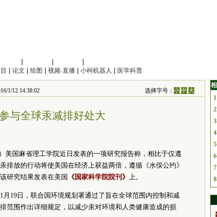
信息科学
|
地球科学
|
数理科学
|
管理综合
项目
|
论文
|
绘图
|
视频·直播
|
小柯机器人
|
医学科普
相
1/12 14:38:02
选择字号：
小
中
大
1
2
参与全球汞减排好处大
3
4
5
华凌）美国麻省理工学院近日发表的一项研究报告称，相比于仅遵
6
汞排放的行动将使美国在经济上获益两倍，遵循《水俣公约》
7
该研究结果发表在美国
《国家科学院院刊》
上。
8
年1月19日，联合国环境规划署通过了旨在全球范围内控制和减
排范围作出详细规定，以减少汞对环境和人类健康造成的损