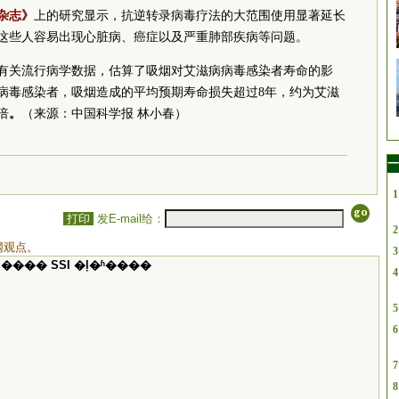
杂志》
上的研究显示，抗逆转录病毒疗法的大范围使用显著延长
这些人容易出现心脏病、癌症以及严重肺部疾病等问题。
有关流行病学数据，估算了吸烟对艾滋病病毒感染者寿命的影
病毒感染者，吸烟造成的平均预期寿命损失超过8年，约为艾滋
倍
。
（来源：中国科学报 林小春）
一
1
打印
发E-mail给：
2
网观点。
3
���� SSI �ļ�ʱ����
4
5
6
7
8