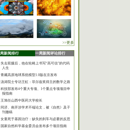
>>更多
周新闻排行
一周新闻评论排行
失去双腿后，他在轮椅上书写“高可信”的代码
人生
青藏高原地球系统模型1.0版在京发布
汤涛院士专访王虹：菲尔兹奖得主的数学之路
科技部发布4个重大专项、1个重点专项项目申
报指南
王旭任山西中医药大学校长
同济、南开涉学术不端论文，被《自然》及子
刊撤稿
女童死于基因治疗：缺失的刹车与必要的反思
国家自然科学基金委员会发布多个项目指南