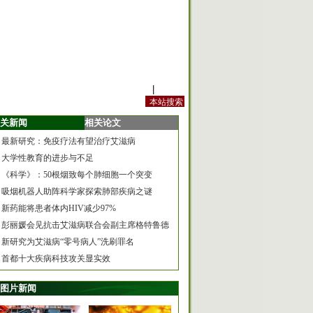
站内规定
|
手机版
关新闻
相关论文
最新研究：免疫疗法有望治疗艾滋病
大学性教育的进步与不足
《科学》：50根烟致每个肺细胞一个突变
吸烟机器人助阵科学家探索肺部疾病之谜
新药能将患者体内HIV减少97%
彭丽媛会见抗击艾滋病联合会副主席格特鲁德
新研究为艾滋病“零号病人”洗刷罪名
首都十大疾病科技攻关显实效
图片新闻