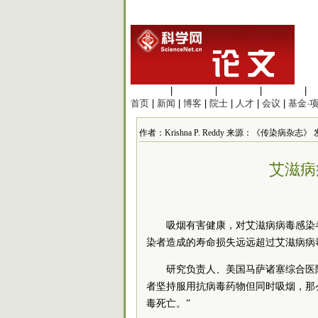
生命科学
|
医学科学
|
化学科学
|
工程材料
|
首页
|
新闻
|
博客
|
院士
|
人才
|
会议
|
基金·
作者：Krishna P. Reddy 来源：《传染病杂志》 发布时
艾滋病
吸烟有害健康，对艾滋病病毒感染
染者造成的寿命损失远远超过艾滋病病
研究负责人、美国马萨诸塞综合医
者坚持服用抗病毒药物但同时吸烟，那
毒死亡。”