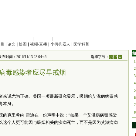
信息科学
|
地球科学
|
数理科学
|
管理综合
项目
|
论文
|
绘图
|
视频·直播
|
小柯机器人
|
医学科普
相
间：2016/11/13 23:04:46
选择字号：
小
中
大
1
2
病毒感染者应尽早戒烟
3
4
5
者来说尤为正确。美国一项最新研究显示，吸烟给艾滋病病毒感
6
毒本身。
7
8
院的克里希纳·雷迪在一份声明中说：“如果一个艾滋病病毒感染
么这个人更可能因与吸烟相关的疾病死亡，而不是因为艾滋病病