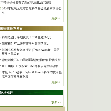
声带损伤修复有了新的非注射治疗策略
0
2026年度黑龙江省自然科学基金拟资助项目公
示
更多>>
编辑部推荐博文
科研绘图，暑期优惠！下单立减500元
甜菜根汁可以缓解怀孕对肾脏的压力
MDPI 2026参会旅行奖 (Travel Award) 中国区
获奖名单公布！
濒危活化石ELF理论重塑濒危物种保护优先级
IEEE出版+EI快检索，8-9月会议合集征稿中
年度Top 10榜单 | Taylor & Francis科学与技术领
域中国作者最受欢迎 ...
更多>>
论坛推荐
更多>>