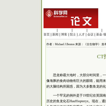
生命科学
|
医学科学
|
化学科学
|
工程材料
|
首页
|
新闻
|
博客
|
院士
|
人才
|
会议
|
基金·
作者：Michael J.Benton 来源：《古生物学》 发布时间
C
恐龙称霸大地时，大部分时间里，一
像海豚的食肉动物有巨大的眼睛，能用来
的大脑结构所困惑，因为大多数鱼龙的化
一个罕见的例外是于19世纪在英国南
历史的鱼龙化石Hauffiopteryx。现在，