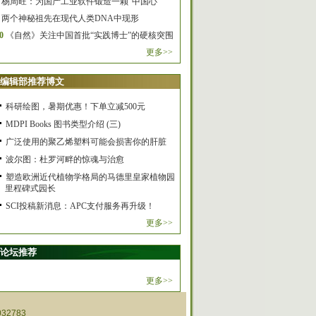
杨周旺：为国产工业软件锻造一颗“中国心”
两个神秘祖先在现代人类DNA中现形
0
《自然》关注中国首批“实践博士”的硬核突围
更多>>
编辑部推荐博文
科研绘图，暑期优惠！下单立减500元
MDPI Books 图书类型介绍 (三)
广泛使用的聚乙烯塑料可能会损害你的肝脏
波尔图：杜罗河畔的惊魂与治愈
塑造欧洲近代植物学格局的马德里皇家植物园
里程碑式园长
SCI投稿新消息：APC支付服务再升级！
更多>>
论坛推荐
更多>>
32783