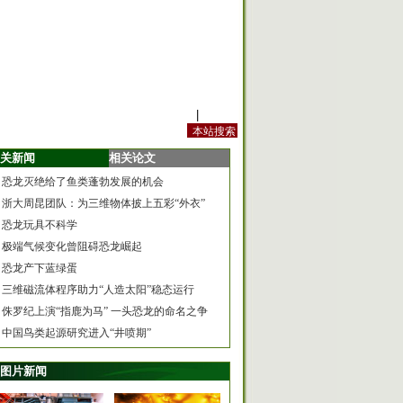
站内规定
|
手机版
关新闻
相关论文
恐龙灭绝给了鱼类蓬勃发展的机会
浙大周昆团队：为三维物体披上五彩“外衣”
恐龙玩具不科学
极端气候变化曾阻碍恐龙崛起
恐龙产下蓝绿蛋
三维磁流体程序助力“人造太阳”稳态运行
侏罗纪上演“指鹿为马” 一头恐龙的命名之争
中国鸟类起源研究进入“井喷期”
图片新闻