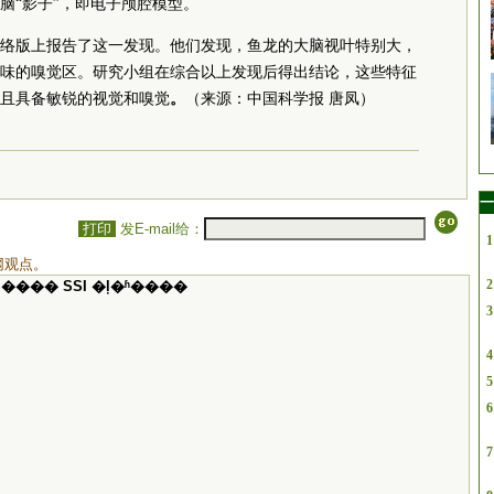
脑“影子”，即电子颅腔模型。
络版上报告了这一发现。他们发现，鱼龙的大脑视叶特别大，
味的嗅觉区。研究小组在综合以上发现后得出结论，这些特征
且具备敏锐的视觉和嗅觉
。
（来源：中国科学报 唐凤）
一
打印
发E-mail给：
1
网观点。
2
���� SSI �ļ�ʱ����
3
4
5
6
7