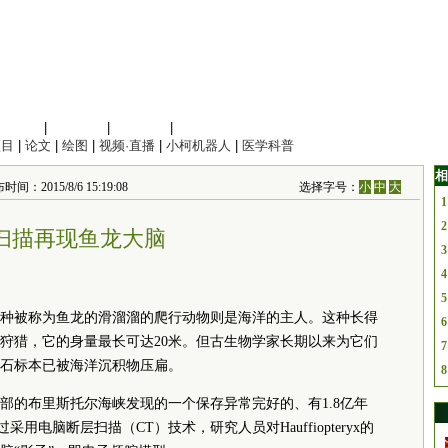
信息科学
|
地球科学
|
数理科学
|
管理综合
项目
|
论文
|
绘图
|
视频·直播
|
小柯机器人
|
医学科普
相
：2015/8/6 15:19:08
选择字号：
小
中
大
1
2
T扫描再现鱼龙大脑
3
4
5
种被称为鱼龙的滑溜溜的爬行动物则是海洋的主人。这种长得
6
狩猎，它的身量最长可达20米。但古生物学家长期以来为它们
7
石标本已被海洋沉积物压扁。
8
部的布里斯托尔海峡发现的一个保存异常完好的、有1.8亿年
通过采用电脑断层扫描（CT）技术，研究人员对Hauffiopteryx的