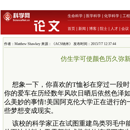
生命科学
|
医学科学
|
化学科学
|
工程
首页
|
新闻
|
博客
|
院士
|
人才
|
会议
作者：Matthew Shawkey 来源：《ACS纳米》 发布时间：2015/7/7 12:37:44
仿生学可使颜色历久弥
想象一下，你喜欢的T恤衫在穿过一段
你的爱车在历经数年风吹日晒后依然色泽
么美妙的事情!美国阿克伦大学正在进行的
些梦想变成现实。
该校的科学家正在试图重建鸟类羽毛中