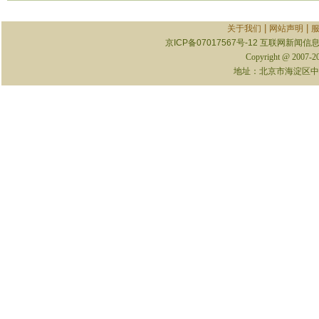
|
|
关于我们
网站声明
京ICP备07017567号-12
互联网新闻信息服
Copyright @ 2007-
地址：北京市海淀区中关村