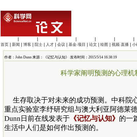
生命科学
|
医学科学
|
化学科学
|
工程材料
|
信息科学
|
地球科学
|
数理科学
|
首页
|
新闻
|
博客
|
院士
|
人才
|
会议
|
基金·项目
|
论文
|
绘图
|
视频·直播
|
小
作者：John Dunn 来源：《记忆与认知》 发布时间：2015/5/14 16:38:19
科学家阐明预测的心理机
生存取决于对未来的成功预测。中科院
重点实验室李纾研究组与澳大利亚阿德莱德大
Dunn日前在线发表于
《记忆与认知》
的一
生活中人们是如何作出预测的。