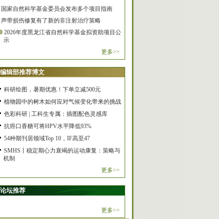
国家自然科学基金委员会发布多个项目指南
声带损伤修复有了新的非注射治疗策略
0
2026年度黑龙江省自然科学基金拟资助项目公
示
更多>>
编辑部推荐博文
科研绘图，暑期优惠！下单立减500元
植物园中的树木如何应对气候变化带来的挑战
色彩科研 | 工科生专属：插图配色灵感库
抗癌口香糖可将HPV水平降低93%
54种期刊居领域Top 10，IF高至47
SMHS丨稳定期心力衰竭的运动康复：策略与
机制
更多>>
论坛推荐
更多>>