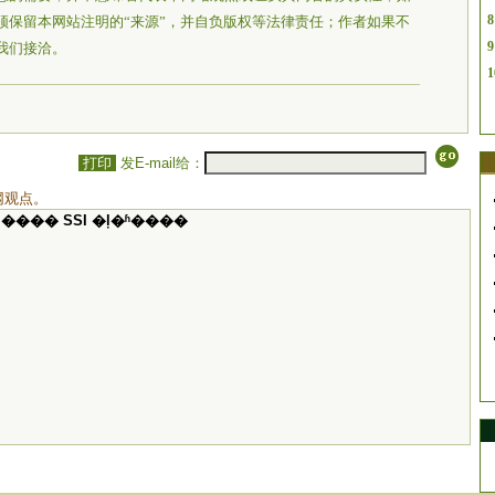
8
须保留本网站注明的“来源”，并自负版权等法律责任；作者如果不
9
我们接洽。
1
打印
发E-mail给：
网观点。
���� SSI �ļ�ʱ����