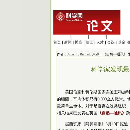
生命科学
|
医学科学
|
化学科学
|
工程材料
|
首页
|
新闻
|
博客
|
院士
|
人才
|
会议
|
基金·
作者：Jillian F. Banfield 来源：《自然—通讯》 发布
科学家发现最
美国伯克利劳伦斯国家实验室和加利
的细菌，平均体积只有0.009立方微米
最简单生命体。对于是否存在这类组织，
相关结果已发表在英国
《自然—通讯》
杂
据西班牙《阿贝赛报》3月19日报