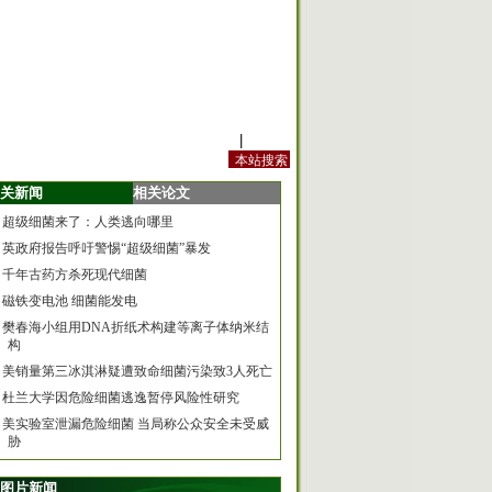
站内规定
|
手机版
关新闻
相关论文
超级细菌来了：人类逃向哪里
英政府报告呼吁警惕“超级细菌”暴发
千年古药方杀死现代细菌
磁铁变电池 细菌能发电
樊春海小组用DNA折纸术构建等离子体纳米结
构
美销量第三冰淇淋疑遭致命细菌污染致3人死亡
杜兰大学因危险细菌逃逸暂停风险性研究
美实验室泄漏危险细菌 当局称公众安全未受威
胁
图片新闻