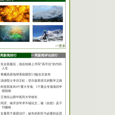
>>更多
周新闻排行
一周新闻评论排行
失去双腿后，他在轮椅上书写“高可信”的代码
人生
青藏高原地球系统模型1.0版在京发布
汤涛院士专访王虹：菲尔兹奖得主的数学之路
科技部发布4个重大专项、1个重点专项项目申
报指南
王旭任山西中医药大学校长
同济、南开涉学术不端论文，被《自然》及子
刊撤稿
女童死于基因治疗：缺失的刹车与必要的反思