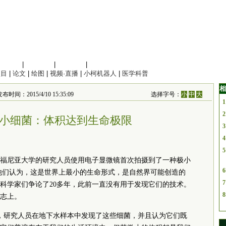
信息科学
|
地球科学
|
数理科学
|
管理综合
项目
|
论文
|
绘图
|
视频·直播
|
小柯机器人
|
医学科普
相
时间：2015/4/10 15:35:09
选择字号：
小
中
大
1
2
小细菌：体积达到生命极限
3
4
5
福尼亚大学的研究人员使用电子显微镜首次拍摄到了一种极小
6
。他们认为，这是世界上最小的生命形式，是自然界可能创造的
7
科学家们争论了20多年，此前一直没有用于发现它们的技术。
8
志上。
道，研究人员在地下水样本中发现了这些细菌，并且认为它们既