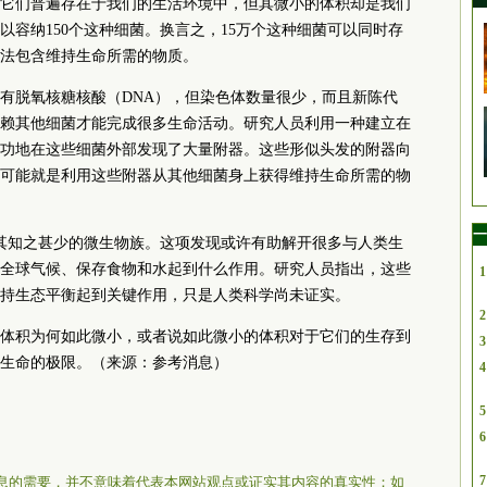
它们普遍存在于我们的生活环境中，但其微小的体积却是我们
容纳150个这种细菌。换言之，15万个这种细菌可以同时存
法包含维持生命所需的物质。
有脱氧核糖核酸（DNA），但染色体数量很少，而且新陈代
赖其他细菌才能完成很多生命活动。研究人员利用一种建立在
功地在这些细菌外部发现了大量附器。这些形似头发的附器向
可能就是利用这些附器从其他细菌身上获得维持生命所需的物
一
其知之甚少的微生物族。这项发现或许有助解开很多与人类生
全球气候、保存食物和水起到什么作用。研究人员指出，这些
1
持生态平衡起到关键作用，只是人类科学尚未证实。
2
体积为何如此微小，或者说如此微小的体积对于它们的生存到
3
生命的极限。（来源：参考消息）
4
5
6
7
息的需要，并不意味着代表本网站观点或证实其内容的真实性；如