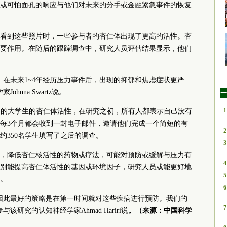
或可怕面孔的响应与他们对未来的分手或金融紧急事件的恢复
看到这些照片时，一些参与者的杏仁体出现了更高的活性。杏
要作用。在随后的跟踪调查中，研究人员评估结果显示，他们
，在未来1~4年经历压力事件后，出现的抑郁和焦虑症状更严
nna Swartz说。
一
1
22岁的大学生的杏仁体活性，在研究之初，所有人都表示自己没有
每3个月都会收到一封电子邮件，邀请他们完成一个简短的有
2
约350名学生填写了之后的调查。
3
，降低杏仁核活性的药物或疗法，可能对预防或缓解与压力有
4
别能提高杏仁体活性的基因或环境因子，研究人员或能更好地
5
。
6
因此最好的策略是在第一时间就对这些疾病进行预防。我们的
7
研究的认知神经学家Ahmad Hariri说
。（来源：中国科学