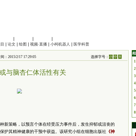
信息科学
|
地球科学
|
数理科学
|
管理综合
项目
|
论文
|
绘图
|
视频·直播
|
小柯机器人
|
医学科普
相
015/2/17 17:29:05
选择字号：
小
中
大
1
2
或与脑杏仁体活性有关
3
4
5
6
7
8
种新策略，以预言个体在经受压力事件后，发生抑郁或沮丧的
保护其精神健康的干预中获益。该研究小组在细胞出版社
《神