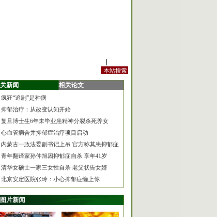
站内规定
|
手机版
关新闻
相关论文
疯狂“追剧”是种病
抑郁治疗：从改变认知开始
复旦博士生6年未毕业患精神分裂杀死养女
心血管病合并抑郁症治疗项目启动
内蒙古一政法委副书记上吊 官方称其患抑郁症
青年翻译家孙仲旭因抑郁症自杀 享年41岁
清华女硕士一家三女性自杀 老父状告女婿
北京安定医院张玲：小心抑郁症缠上你
图片新闻