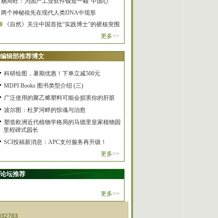
杨周旺：为国产工业软件锻造一颗“中国心”
两个神秘祖先在现代人类DNA中现形
0
《自然》关注中国首批“实践博士”的硬核突围
更多>>
编辑部推荐博文
科研绘图，暑期优惠！下单立减500元
MDPI Books 图书类型介绍 (三)
广泛使用的聚乙烯塑料可能会损害你的肝脏
波尔图：杜罗河畔的惊魂与治愈
塑造欧洲近代植物学格局的马德里皇家植物园
里程碑式园长
SCI投稿新消息：APC支付服务再升级！
更多>>
论坛推荐
更多>>
32783