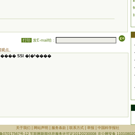
8
9
1
打印
发E-mail给：
网观点。
���� SSI �ļ�ʱ����
|
|
|
|
|
关于我们
网站声明
服务条款
联系方式
举报
中国科学报社
备07017567号-12
互联网新闻信息服务许可证10120230008
京公网安备 110108020