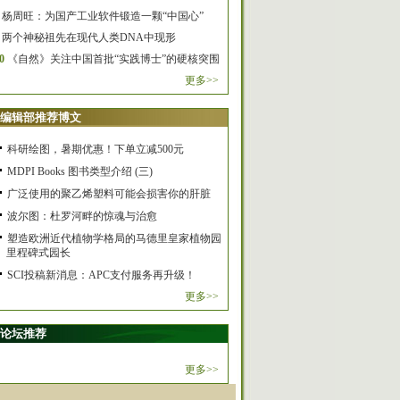
杨周旺：为国产工业软件锻造一颗“中国心”
两个神秘祖先在现代人类DNA中现形
0
《自然》关注中国首批“实践博士”的硬核突围
更多>>
编辑部推荐博文
科研绘图，暑期优惠！下单立减500元
MDPI Books 图书类型介绍 (三)
广泛使用的聚乙烯塑料可能会损害你的肝脏
波尔图：杜罗河畔的惊魂与治愈
塑造欧洲近代植物学格局的马德里皇家植物园
里程碑式园长
SCI投稿新消息：APC支付服务再升级！
更多>>
论坛推荐
更多>>