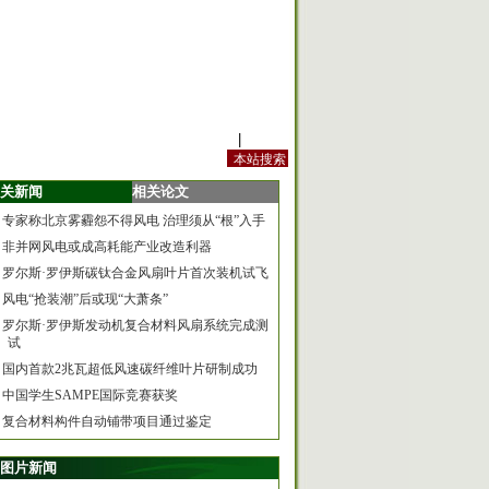
站内规定
|
手机版
关新闻
相关论文
专家称北京雾霾怨不得风电 治理须从“根”入手
非并网风电或成高耗能产业改造利器
罗尔斯·罗伊斯碳钛合金风扇叶片首次装机试飞
风电“抢装潮”后或现“大萧条”
罗尔斯·罗伊斯发动机复合材料风扇系统完成测
试
国内首款2兆瓦超低风速碳纤维叶片研制成功
中国学生SAMPE国际竞赛获奖
复合材料构件自动铺带项目通过鉴定
图片新闻