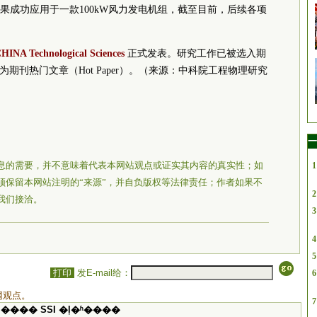
果成功应用于一款100kW风力发电机组，截至目前，后续各项
HINA Technological Sciences
正式发表。研究工作已被选入期
文成为期刊热门文章（Hot Paper）。（来源：中科院工程物理研究
一
息的需要，并不意味着代表本网站观点或证实其内容的真实性；如
1
须保留本网站注明的“来源”，并自负版权等法律责任；作者如果不
2
我们接洽。
3
4
5
打印
发E-mail给：
6
网观点。
7
���� SSI �ļ�ʱ����