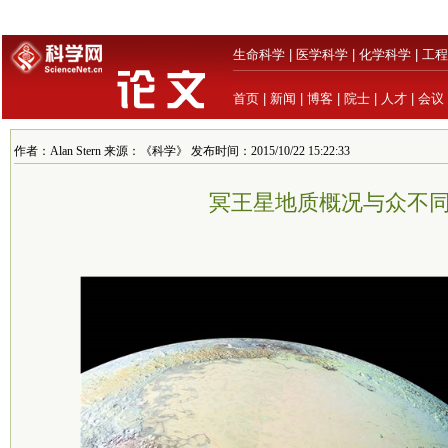
生命科学
|
医学科学
|
化学科学
|
工程
首页
|
新闻
|
博客
|
院士
|
人才
|
会议
作者：Alan Stern 来源：《科学》 发布时间：2015/10/22 15:22:33
冥王星地质概况与众不