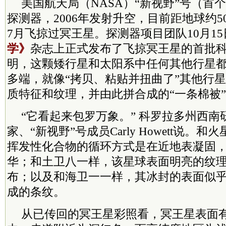
美国航天局（NASA）“新视野”号（首
探测器，2006年发射升空，目前距地球约
7月飞掠过冥王星。探测器项目团队10月1
学》
杂志上正式发布了飞掠冥王星的首批
明，这颗矮行星和太阳系中任何其他行星
多端，就像“拷贝、粘贴并扭曲了”其他行
质特征和纹理，并由此拼合成的“一条棉被
“它看起来包罗万象。” 科罗拉多州西南
家、“新视野”号成员Carly Howett说。
挥发性化合物的循环方式是在近地表凝固
华；和土卫八一样，该星球表面明亮的纹
布；以及和海卫一一样，其冰封的表面似
成的条纹。
从已传回的冥王星彩照看，冥王星表面