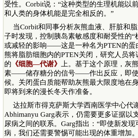
受性。Corbit说：“这种类型的生理机能
和人类的身体机能是完全相反的。”
当Corbit和同事分析灰熊血液、肝脏和
子时发现，控制胰岛素敏感度和耐受性的“
或减轻的影响——这是一种名为PTEN的
熊将脂肪细胞内的PTEN关闭，研究人员
的
《细胞—代谢》
上。基于这个原理，灰
素——储存糖分的信号——作出反应，即
候。关闭蛋白质能帮助灰熊最大限度地在
即将到来的漫长冬天作准备。
达拉斯市得克萨斯大学西南医学中心代
Abhimanyu Garg表示，仍需要更多证
尿病之间的联系。Garg指出：“即使新发
病，我们还需要警惕可能出现的体重增加