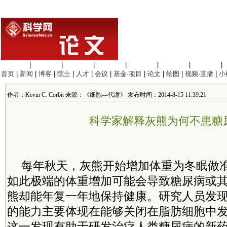
生命科学
|
医学科学
|
化学科学
|
工程材料
|
信息科学
|
地球科学
|
数理科学
|
首页
|
新闻
|
博客
|
院士
|
人才
|
会议
|
基金·项目
|
论文
|
绘图
|
视频·直播
|
小
作者：Kevin C. Corbit 来源：《细胞—代谢》 发布时间：2014-8-15 11:39:21
科学家解释灰熊为何不患糖
每年秋天，灰熊开始增加体重为冬眠做
如此极端的体重增加可能会导致糖尿病或
熊却能年复一年地保持健康。研究人员发
的能力主要体现在能够关闭在脂肪细胞中
这一发现有助于研发治疗人类糖尿病的新