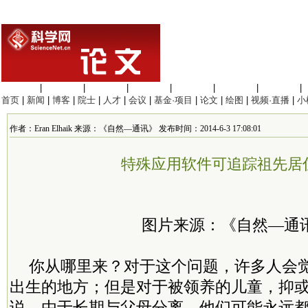
生命科学
|
医学科学
|
化学科学
|
工程材料
|
信息科学
|
地球科学
|
数理科学
|
首页
|
新闻
|
博客
|
院士
|
人才
|
会议
|
基金·项目
|
论文
|
绘图
|
视频·直播
|
小
作者：Eran Elhaik 来源：《自然—通讯》 发布时间：2014-6-3 17:08:01
特殊应用软件可追踪祖先居
图片来源：《自然—通
你从哪里来？对于这个问题，许多人会
出生的地方；但是对于被领养的儿童，抑
说，由于长期与父母分离，他们可能永远