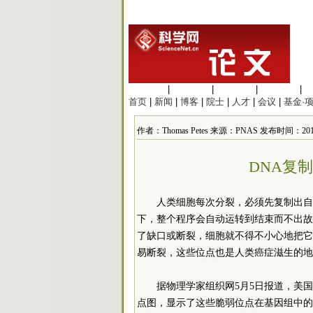
生命科学
|
医学科学
|
化学科学
|
工程材料
|
首页
|
新闻
|
博客
|
院士
|
人才
|
会议
|
基金·
作者：Thomas Petes 来源：PNAS 发布时间：2014-5
DNA复
人类细胞每次分裂，必须先复制出自
下，整个程序会自动运转到结束而不出故
了缺口或断裂，细胞就不得不小心地把它
易断裂，这些位点也是人类癌症滋生的地
据物理学家组织网5月5日报道，美
点图，显示了这些脆弱位点在基因组中的