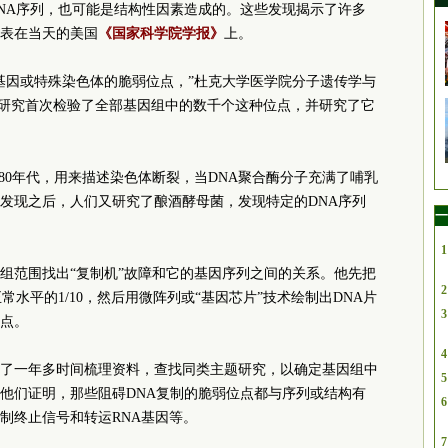
NA序列，也可能是结构性因素造成的。这些发现揭示了许多
表在当天的美国
《国家科学院学报》
上。
基因或特殊染色体的脆弱位点，”杜克大学医学院分子遗传学与
的研究首次检验了全部基因组中的数千个这种位点，并研究了它
80年代，用来描述染色体断裂，当DNA聚合酶分子充满了哺乳
发现之后，人们又研究了酿酒酵母菌，发现特定的DNA序列
一
1
组范围找出“复制机”故障和它的基因序列之间的关系。他先把
2
水平的1/10，然后用微阵列或“基因芯片”技术绘制出DNA片
3
点。
4
了一年多时间梳理资料，查找同类主题研究，以确定基因组中
5
他们证明，那些阻碍DNA复制的脆弱位点都与序列或结构有
6
制终止信号和转运RNA基因等。
7