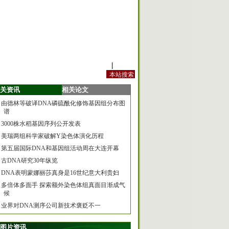
站内规定
|
手机版
关资讯
相关论文
由德林等破译DNA磷硫酰化修饰基因组分布图
谱
3000株水稻基因序列公开发表
美瑞两组科学家破解Y染色体演化历程
第五届国际DNA和基因组活动周在大连开幕
古DNA研究30年纵览
DNA表明蒙娜丽莎真身是16世纪意大利贵妇
多倍体多面手 探索额外染色体组真面目渐成气
候
业界对DNA测序公司新技术褒贬不一
图片资讯