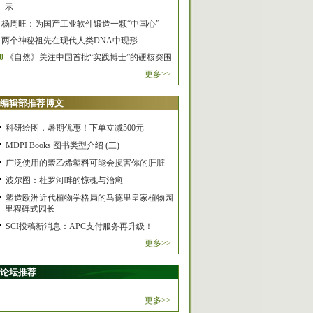
示
杨周旺：为国产工业软件锻造一颗“中国心”
两个神秘祖先在现代人类DNA中现形
0
《自然》关注中国首批“实践博士”的硬核突围
更多>>
编辑部推荐博文
科研绘图，暑期优惠！下单立减500元
MDPI Books 图书类型介绍 (三)
广泛使用的聚乙烯塑料可能会损害你的肝脏
波尔图：杜罗河畔的惊魂与治愈
塑造欧洲近代植物学格局的马德里皇家植物园
里程碑式园长
SCI投稿新消息：APC支付服务再升级！
更多>>
论坛推荐
更多>>