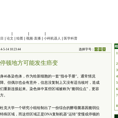
信息科学
|
地球科学
|
数理科学
|
管理综合
项目
|
论文
|
绘图
|
视频·直播
|
小柯机器人
|
医学科普
相
-14 10:23:44
选择字号：
小
中
大
1
制停顿地方可能发生癌变
2
3
身46条染色体，作为给新细胞的一套“指令手册”。通常情况
4
障。但偶尔也会有意外，信息没复制上又没有适当核对，造成
5
们重新连接起来。染色体中某些区域被称为“脆弱位点”，更容
6
方。
7
8
国杜克大学一个研究小组绘制出了一份综合的酵母菌基因脆弱位
特殊区域，而这些区域正是DNA复制机器“运转”变慢或停顿的