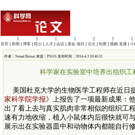
生命科学
|
医学科学
|
化学科学
|
工程材料
|
信息科学
|
地球科学
|
数理科学
|
首页
|
新闻
|
博客
|
院士
|
人才
|
会议
|
基金·项目
|
论文
|
绘图
|
视频·直播
|
小
作者：Nenad Bursac 来源：PNAS 发布时间：2014-4-3 10:46:31
科学家在实验室中培养出组织工
美国杜克大学的生物医学工程师在近日
家科学院学报》
上报告了一项最新成果：
出了看上去与真实肌肉非常相似的组织工
速有力地收缩，植入小鼠体内后很快就可
展示出在实验器皿中和动物体内都能自行