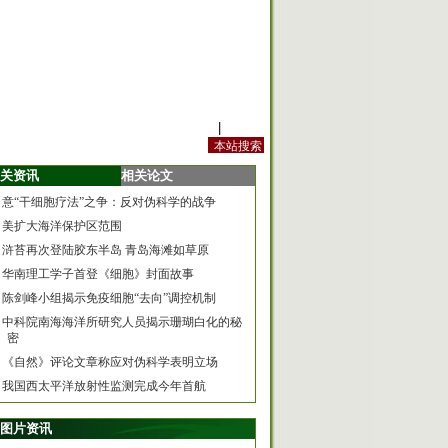
站内规定
|
手机版
关资讯
相关论文
意“干细胞疗法”之争：反对伪科学的战争
美扩大海洋保护区范围
浒苔再次登陆胶东半岛 青岛海滩如草原
华南理工学子首登《细胞》封面故事
陈剑峰小组揭示免疫细胞“去向”调控机制
中科院南海海洋所研究人员揭示珊瑚白化的秘
密
《自然》评论文章称应对伪科学表明立场
我国西太平洋放射性监测完成今年首航
图片资讯