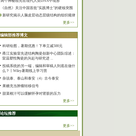
两个神秘祖先在现代人类DNA中现形
《自然》关注中国首批“实践博士”的硬核突围
0
新研究揭示人脑皮层动态层级结构的组织规律
更多>>
编辑部推荐博文
科研绘图，暑期优惠！下单立减500元
甬江实验室先进结构陶瓷创新中心团队综述：
室温塑性陶瓷的兴起与研究进 ...
投稿系统的另一端，编辑和审稿人到底在做什
么？丨Wiley暑期线上学习营
杂说泰、泰山和泰安（4）古今泰安
果糖充当肿瘤转移信号
甜菜根汁可以缓解怀孕对肾脏的压力
更多>>
论坛推荐
更多>>