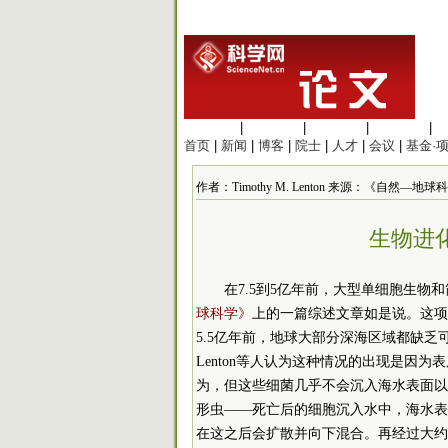
生命科学
|
医学科学
|
化学科学
|
工程材料
|
首页
|
新闻
|
博客
|
院士
|
人才
|
会议
|
基金·
作者：Timothy M. Lenton 来源：《自然—地球科学》
生物进
在7.5到5亿年前，大型单细胞生
球科学》
上的一篇综述文章如是说。这项
5.5亿年前，地球大部分深海区域都缺乏可
Lenton等人认为这种情况的出现是因
为，但这些细菌几乎不会沉入海水表面以
形虫——死亡后的细胞沉入水中，海水表
在这之后会扩散并向下混合。再经过大约