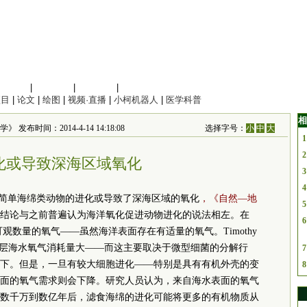
信息科学
|
地球科学
|
数理科学
|
管理综合
项目
|
论文
|
绘图
|
视频·直播
|
小柯机器人
|
医学科普
相
 发布时间：2014-4-14 14:18:08
选择字号：
小
中
大
1
2
化或导致深海区域氧化
3
4
物和简单海绵类动物的进化或导致了深海区域的氧化
，《自然—地
5
结论与之前普遍认为海洋氧化促进动物进化的说法相左。在
6
观数量的氧气——虽然海洋表面存在有适量的氧气。Timothy
为表层海水氧气消耗量大——而这主要取决于微型细菌的分解行
7
下。但是，一旦有较大细胞进化——特别是具有有机外壳的变
8
面的氧气需求则会下降。研究人员认为，来自海水表面的氧气
数千万到数亿年后，滤食海绵的进化可能将更多的有机物质从