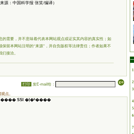
来源：中国科学报 张笑/编译）
息的需要，并不意味着代表本网站观点或证实其内容的真实性；如
须保留本网站注明的“来源”，并自负版权等法律责任；作者如果不
我们接洽。
一
1
2
打印
发E-mail给：
3
网观点。
���� SSI �ļ�ʱ����
4
5
6
7