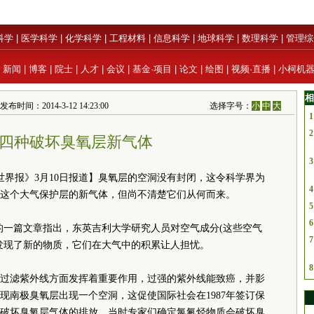
科学
|
医学科学
|
化学科学
|
工程材料
|
信息科学
|
地球科学
|
数理科学
|
管理综
|
新闻
|
博客
|
院士
|
人才
|
会议
|
基金·项目
|
论文
|
绘图
|
视频·直播
|
小柯机
相
时间：2014-3-12 14:23:00
选择字号：
小
中
大
1
2
四种破坏臭氧层新气体
3
世界报》3月10日报道】臭氧层的空洞没有封闭，这令科学界为
4
这个大气保护层的新气体，但尚不清楚它们从何而来。
5
6
的一篇文章指出，东英吉利大学研究人员对空气成分(这些空气
7
后发现了新的物质，它们在大气中的积累让人担忧。
8
在过滤紫外线方面发挥着重要作用，过强的紫外线能致癌，并影
发现南极臭氧层出现一个空洞，这促使国际社会在1987年签订保
破坏臭氧层气体的排放。当时专家们确定氯氟烃物质会破坏臭