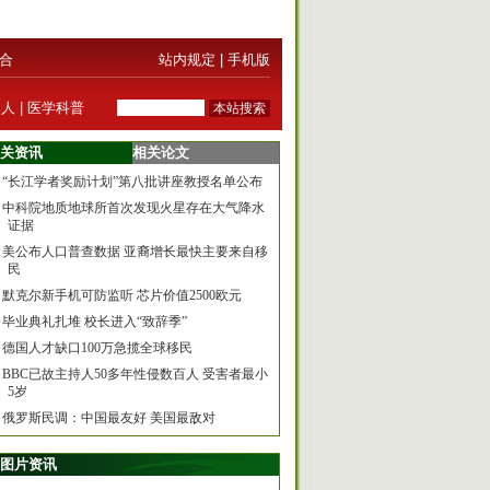
合
站内规定
|
手机版
器人
|
医学科普
关资讯
相关论文
“长江学者奖励计划”第八批讲座教授名单公布
中科院地质地球所首次发现火星存在大气降水
证据
美公布人口普查数据 亚裔增长最快主要来自移
民
默克尔新手机可防监听 芯片价值2500欧元
毕业典礼扎堆 校长进入“致辞季”
德国人才缺口100万急揽全球移民
BBC已故主持人50多年性侵数百人 受害者最小
5岁
俄罗斯民调：中国最友好 美国最敌对
图片资讯