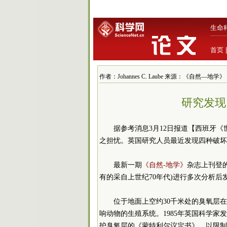
生命
首页
作者：Johannes C. Laube 来源：《自然—地学》 发布
研究发现
据参考消息3月12日报道【西班牙《
之担忧。英国研究人员最近发现四种破坏
最新一期
《自然-地学》
杂志上刊登
有的采自上世纪70年代)进行多次分析
位于地面上空约30千米处的臭氧层
响动物的生殖系统。1985年英国科学家
护臭氧层的《蒙特利尔议定书》，以限制