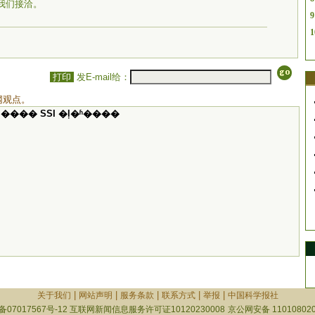
我们接洽。
9
1
打印
发E-mail给：
网观点。
���� SSI �ļ�ʱ����
|
|
|
|
|
关于我们
网站声明
服务条款
联系方式
举报
中国科学报社
备07017567号-12
互联网新闻信息服务许可证10120230008
京公网安备 110108020