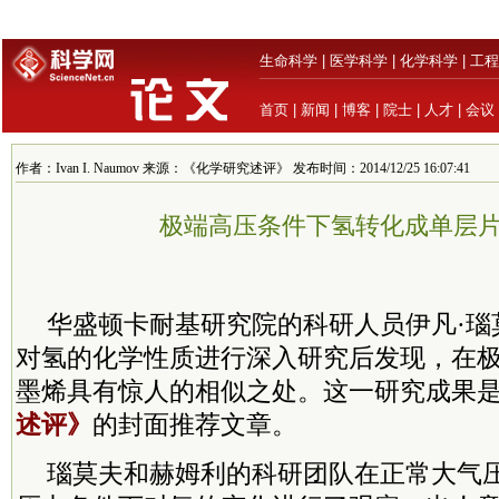
生命科学
|
医学科学
|
化学科学
|
工程
首页
|
新闻
|
博客
|
院士
|
人才
|
会议
作者：Ivan I. Naumov 来源：《化学研究述评》 发布时间：2014/12/25 16:07:41
极端高压条件下氢转化成单层
华盛顿卡耐基研究院的科研人员伊凡·瑙
对氢的化学性质进行深入研究后发现，在
墨烯具有惊人的相似之处。这一研究成果是
述评》
的封面推荐文章。
瑙莫夫和赫姆利的科研团队在正常大气压的