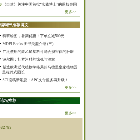
0
《自然》关注中国首批“实践博士”的硬核突围
更多>>
编辑部推荐博文
科研绘图，暑期优惠！下单立减500元
MDPI Books 图书类型介绍 (三)
广泛使用的聚乙烯塑料可能会损害你的肝脏
波尔图：杜罗河畔的惊魂与治愈
塑造欧洲近代植物学格局的马德里皇家植物园
里程碑式园长
SCI投稿新消息：APC支付服务再升级！
更多>>
论坛推荐
更多>>
32783