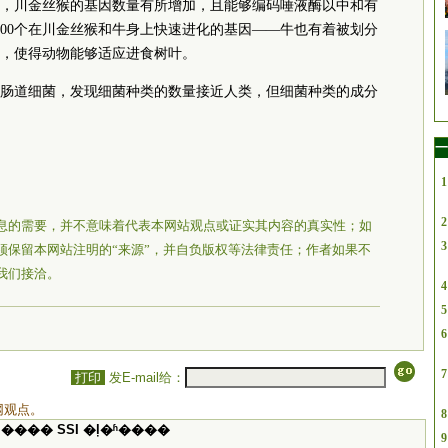
，川金丝猴的基因数量有所增加，且能够编码唾液酶以中和有
000个在川金丝猴和牛身上快速进化的基因——牛也有着被划分
，使得动物能够适应进食树叶。
肠道细菌，发现细菌种类的数量接近人类，但细菌种类的成分
一
1
2
息的需要，并不意味着代表本网站观点或证实其内容的真实性；如
3
须保留本网站注明的“来源”，并自负版权等法律责任；作者如果不
我们接洽。
4
5
6
7
打印
发E-mail给：
网观点。
8
���� SSI �ļ�ʱ����
9