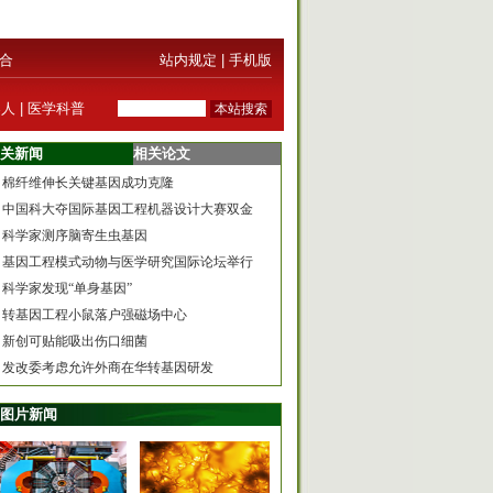
合
站内规定
|
手机版
器人
|
医学科普
关新闻
相关论文
棉纤维伸长关键基因成功克隆
中国科大夺国际基因工程机器设计大赛双金
科学家测序脑寄生虫基因
基因工程模式动物与医学研究国际论坛举行
科学家发现“单身基因”
转基因工程小鼠落户强磁场中心
新创可贴能吸出伤口细菌
发改委考虑允许外商在华转基因研发
图片新闻