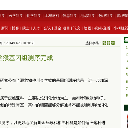
科学
|
医学科学
|
化学科学
|
工程材料
|
信息科学
|
地球科学
|
数理科学
|
管理综
|
新闻
|
博客
|
院士
|
人才
|
会议
|
基金·项目
|
论文
|
绘图
|
视频·直播
|
小柯机
相
4/11/28 10:50:38
选择字号：
小
中
大
1
2
丝猴基因组测序完成
3
4
5
研究公布了濒危物种川金丝猴的基因组测序结果，进一步加深
6
。
7
8
属于疣猴亚科，主要以难消化食物为主，如树叶和植物种子。
似的特殊胃室，其中的细菌能够分解通常不能被哺乳动物消化
基因组测序，以更好地了解川金丝猴和相关种群是如何适应这种进