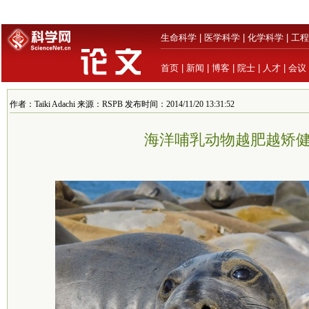
生命科学
|
医学科学
|
化学科学
|
工程
首页
|
新闻
|
博客
|
院士
|
人才
|
会议
作者：Taiki Adachi 来源：RSPB 发布时间：2014/11/20 13:31:52
海洋哺乳动物越肥越矫