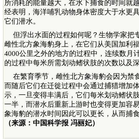
所消耗的能量越大，在水下捕食的时间就
经表明，海洋哺乳动物身体密度大于水更
它们潜水。
但浮出水面的过程如何呢？生物学家把专
雌性北方象海豹身上，在它们从美国加利
4000公里之外的地方的过程中，连续数月
的过程中每米所需划动鳍状肢的次数以及
在繁育季节，雌性北方象海豹会因为禁
而随后它们在迁徙过程中会通过捕猎增加
示，一旦变得丰满后，它们每米划动鳍状
一半，而潜水后重新上游时也变得更加容
象海豹的潜水时间因此可以更长，从而捕
（来源：中国科学报 冯丽妃）