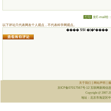
打印
发E-mail给
以下评论只代表网友个人观点，不代表科学网观点。
���� SSI �ļ�ʱ����
|
|
关于我们
网站声明
京ICP备07017567号-12
互联网新闻信息服
Copyright @ 2007-
地址：北京市海淀区中关村