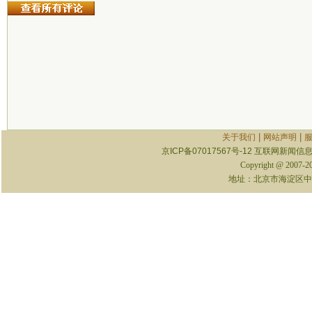
|
|
关于我们
网站声明
京ICP备07017567号-12
互联网新闻信息服
Copyright @ 2007-
地址：北京市海淀区中关村