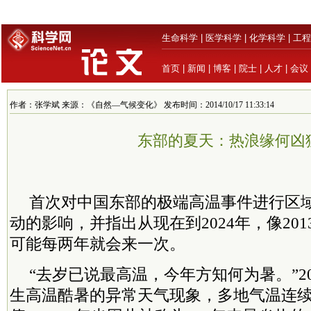
生命科学
|
医学科学
|
化学科学
|
工程
首页
|
新闻
|
博客
|
院士
|
人才
|
会议
作者：张学斌 来源：《自然—气候变化》 发布时间：2014/10/17 11:33:14
东部的夏天：热浪缘何凶
首次对中国东部的极端高温事件进行区
动的影响，并指出从现在到2024年，像20
可能每两年就会来一次。
“去岁已说最高温，今年方知何为暑。”2
生高温酷暑的异常天气现象，多地气温连