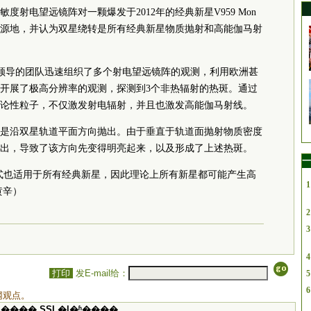
射电望远镜阵对一颗爆发于2012年的经典新星V959 Mon
源地，并认为双星绕转是所有经典新星物质抛射和高能伽马射
omiuk领导的团队迅速组织了多个射电望远镜阵的观测，利用欧洲甚
开展了极高分辨率的观测，探测到3个非热辐射的热斑。通过
论性粒子，不仅激发射电辐射，并且也激发高能伽马射线。
是沿双星轨道平面方向抛出。由于垂直于轨道面抛射物质密度
出，导致了该方向先变得明亮起来，以及形成了上述热斑。
一
化模式也适用于所有经典新星，因此理论上所有新星都可能产生高
1
黄辛）
2
3
4
打印
发E-mail给：
5
6
网观点。
���� SSI �ļ�ʱ����