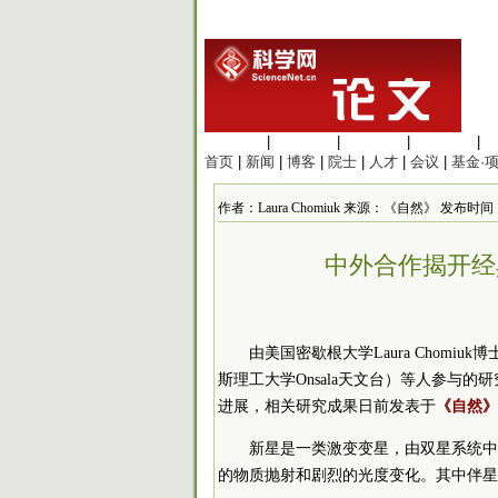
生命科学
|
医学科学
|
化学科学
|
工程材料
|
首页
|
新闻
|
博客
|
院士
|
人才
|
会议
|
基金·
作者：Laura Chomiuk 来源：《自然》 发布时间：2014
中外合作揭开经
由美国密歇根大学Laura Chom
斯理工大学Onsala天文台）等人参与
进展，相关研究成果日前发表于
《自然》
新星是一类激变变星，由双星系统中
的物质抛射和剧烈的光度变化。其中伴星