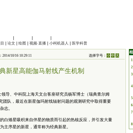
信息科学
|
地球科学
|
数理科学
|
管理综合
项目
|
论文
|
绘图
|
视频·直播
|
小柯机器人
|
医学科普
相
/10/16 10:29:11
选择字号：
小
中
大
1
2
典新星高能伽马射线产生机制
3
4
iuk博士领导、中科院上海天文台客座研究员杨军博士（瑞典查尔姆
5
的研究团队，最近在新星伽玛射线辐射问题的观测研究中取得重要
6
杂志。
7
的白矮星吸积来自伴星的物质而引起的热核反应，并引发大量
8
为主序星的新星，通常称为经典新星。