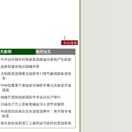
站内规定
|
手机版
关新闻
相关论文
中外合作揭开经典新星高能伽马射线产生机制
超新星爆发揭示隐藏伴星
太阳能资源测量总辐射等13项气象国家标准发
布
中科院重离子束辐射生物医学重点实验室开放
课题
纳微尺度热辐射国际学术会议在沪举行
日福岛37万人受检查确诊50人患甲状腺癌
环保部回应南京丢失放射源事件：将开展专项
检查
南京捡拾放射源工人被初诊为急性轻度放射病