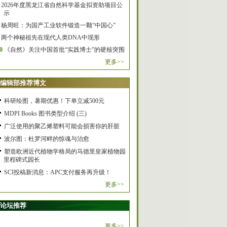
2026年度黑龙江省自然科学基金拟资助项目公
示
杨周旺：为国产工业软件锻造一颗“中国心”
两个神秘祖先在现代人类DNA中现形
0
《自然》关注中国首批“实践博士”的硬核突围
更多>>
编辑部推荐博文
科研绘图，暑期优惠！下单立减500元
MDPI Books 图书类型介绍 (三)
广泛使用的聚乙烯塑料可能会损害你的肝脏
波尔图：杜罗河畔的惊魂与治愈
塑造欧洲近代植物学格局的马德里皇家植物园
里程碑式园长
SCI投稿新消息：APC支付服务再升级！
更多>>
论坛推荐
更多>>