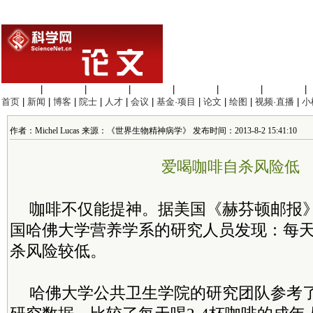
生命科学
|
医学科学
|
化学科学
|
工程材料
|
信息科学
|
地球科学
|
数理科学
|
首页
|
新闻
|
博客
|
院士
|
人才
|
会议
|
基金·项目
|
论文
|
绘图
|
视频·直播
|
小
作者：Michel Lucas 来源：《世界生物精神病学》 发布时间：2013-8-2 15:41:10
爱喝咖啡自杀风险低
咖啡不仅能提神。据美国《赫芬顿邮报》
国哈佛大学营养学系的研究人员发现：每
杀风险较低。
哈佛大学公共卫生学院的研究团队参考