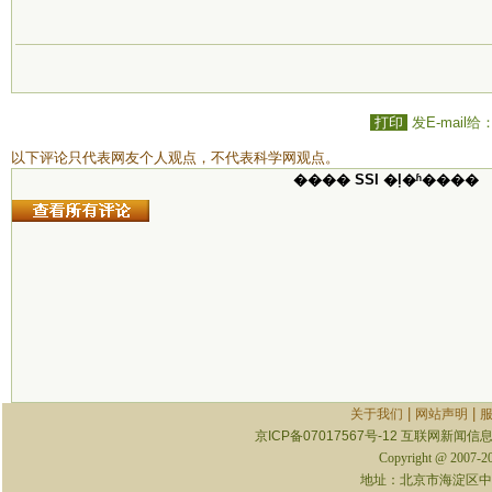
打印
发E-mail给
以下评论只代表网友个人观点，不代表科学网观点。
���� SSI �ļ�ʱ����
|
|
关于我们
网站声明
京ICP备07017567号-12
互联网新闻信息服
Copyright @ 2007-
地址：北京市海淀区中关村