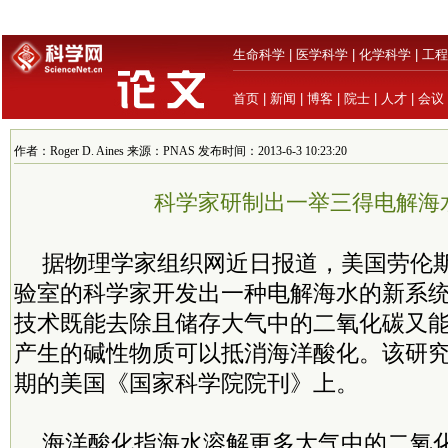
生命科学
|
医学科学
|
化学科学
|
工程
首页
|
新闻
|
博客
|
院士
|
人才
|
会议
作者：Roger D. Aines 来源：PNAS 发布时间：2013-6-3 10:23:20
科学家研制出一举三得电解海
据物理学家组织网近日报道，美国劳伦斯
验室的科学家开发出一种电解海水的新系
技术既能去除且储存大气中的二氧化碳又
产生的碱性物质可以抵消海洋酸化。该研
期的美国《国家科学院院刊》上。
海洋酸化指海水溶解更多大气中的二氧化