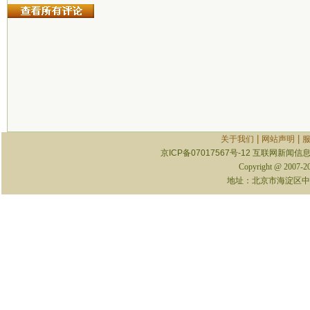
|
|
关于我们
网站声明
京ICP备07017567号-12
互联网新闻信息服
Copyright @ 2007-
地址：北京市海淀区中关村