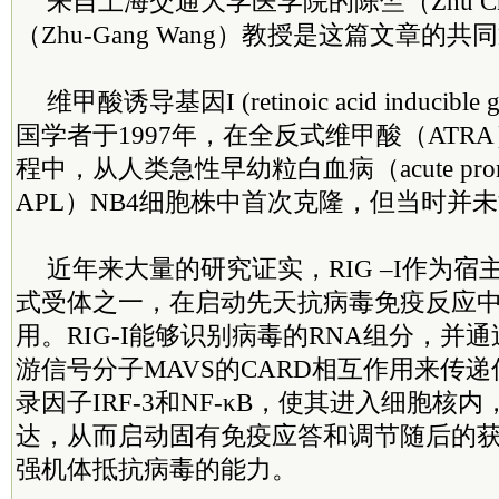
来自上海交通大学医学院的陈竺（Zhu C
（Zhu-Gang Wang）教授是这篇文章的
维甲酸诱导基因I (retinoic acid inducible 
国学者于1997年，在全反式维甲酸（ATR
程中，从人类急性早幼粒白血病（acute promyeloc
APL）NB4细胞株中首次克隆，但当时并
近年来大量的研究证实，RIG –I作为
式受体之一，在启动先天抗病毒免疫反应
用。RIG-I能够识别病毒的RNA组分，并通
游信号分子MAVS的CARD相互作用来传
录因子IRF-3和NF-κB，使其进入细胞核
达，从而启动固有免疫应答和调节随后的
强机体抵抗病毒的能力。