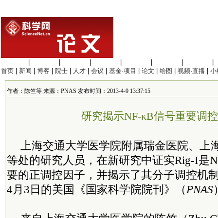
生命科学
|
医学科学
|
化学科学
|
工程材料
|
信息科学
|
地球科学
|
数理科学
|
首页
|
新闻
|
博客
|
院士
|
人才
|
会议
|
基金·项目
|
论文
|
绘图
|
视频·直播
|
小
作者：陈竺等 来源：PNAS 发布时间：2013-4-9 13:37:15
研究揭示NF-κB信号重要调
上海交通大学医学院附属瑞金医院、上
等处的研究人员，在新研究中证实Rig-I是N
要的正调控因子，并揭示了其分子调控机
4月3日的美国《国家科学院院刊》（
PNAS