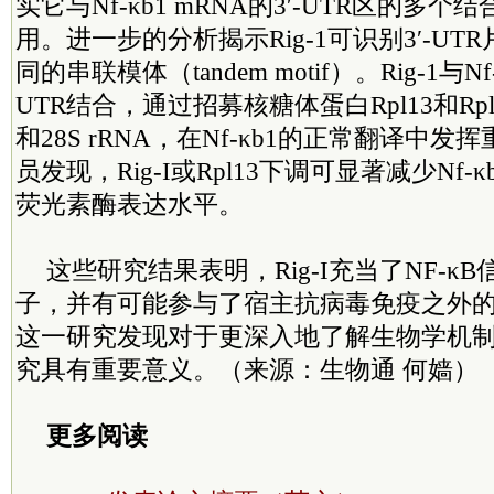
实它与Nf-κb1 mRNA的3′-UTR区的多
用。进一步的分析揭示Rig-1可识别3′-U
同的串联模体（tandem motif）。Rig-1与Nf-
UTR结合，通过招募核糖体蛋白Rpl13和Rpl8
和28S rRNA，在Nf-κb1的正常翻译中
员发现，Rig-I或Rpl13下调可显著减少Nf-κ
荧光素酶表达水平。
这些研究结果表明，Rig-I充当了NF-κ
子，并有可能参与了宿主抗病毒免疫之外
这一研究发现对于更深入地了解生物学机
究具有重要意义。（来源：生物通 何嫱）
更多阅读