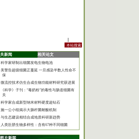
站内规定
|
手机版
关新闻
相关论文
科学家研制出细菌发电生物电池
美警告超级细菌正蔓延 一旦感染半数人性命不
保
微流控技术仿生合成生物功能材料研究获进展
《科学》子刊：“毒奶粉”的毒性与肠道细菌有
关
科学家合成新型纳米材料硬度超钻石
施一公小组揭示大肠杆菌耐酸机制
与生态建设相结合成地质科研新趋势
人类肚脐生物多样性：含有67种不同细菌
图片新闻