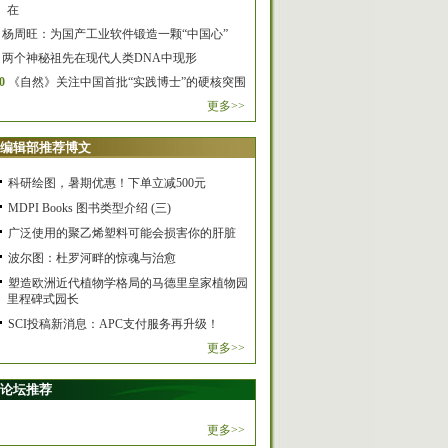
在
杨周旺：为国产工业软件锻造一颗“中国心”
两个神秘祖先在现代人类DNA中现形
0
《自然》关注中国首批“实践博士”的硬核突围
更多>>
编辑部推荐博文
科研绘图，暑期优惠！下单立减500元
MDPI Books 图书类型介绍 (三)
广泛使用的聚乙烯塑料可能会损害你的肝脏
波尔图：杜罗河畔的惊魂与治愈
塑造欧洲近代植物学格局的马德里皇家植物园
里程碑式园长
SCI投稿新消息：APC支付服务再升级！
更多>>
论坛推荐
更多>>