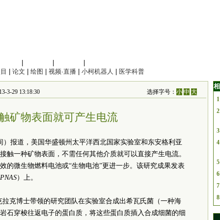
信息科学
|
地球科学
|
数理科学
|
管理综合
项目
|
论文
|
绘图
|
视频·直播
|
小柯机器人
|
医学科普
相
-29 13:18:30
选择字号：
小
中
大
1
2
触矿物表面就可产生电流
3
时间）报道，美国华盛顿州太平洋西北国家实验室和东安格利亚
4
接触一种矿物表面，不需任何其他介质就可以直接产生电流。
5
效的微生物燃料电池或“生物电池”更进一步。该研究成果发表
6
PNAS
）上。
7
8
克拉克博士带领的研究团队在实验室合成出希瓦氏菌（一种海
岩石穿梭往返电子的蛋白质，将这些蛋白质插入合成细菌的细