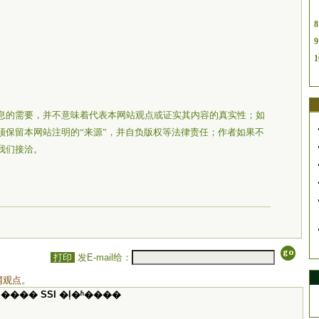
8
9
1
息的需要，并不意味着代表本网站观点或证实其内容的真实性；如
须保留本网站注明的“来源”，并自负版权等法律责任；作者如果不
我们接洽。
打印
发E-mail给：
网观点。
���� SSI �ļ�ʱ����