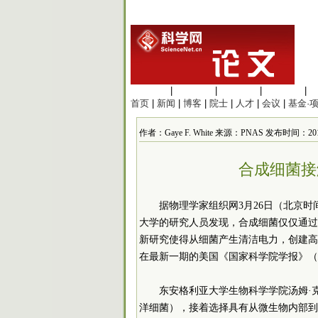
生命科学
|
医学科学
|
化学科学
|
工程材料
|
首页
|
新闻
|
博客
|
院士
|
人才
|
会议
|
基金·
作者：Gaye F. White 来源：PNAS 发布时间：2013-3
合成细菌接
据物理学家组织网3月26日（北京
大学的研究人员发现，合成细菌仅仅通过
新研究使得从细菌产生清洁电力，创建高
在最新一期的美国《国家科学院学报》（
东安格利亚大学生物科学学院汤姆·
洋细菌），接着选择具有从微生物内部到