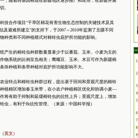
一，随着转基因棉花在新疆地区逐步推广和应用，在新疆开展
切。
科技合作项目“干旱区棉花有害生物生态控制的关键技术及其
及避难所建立”的支持下，于2007～2010年监测了北疆不同
物种类和不同种植模式对棉铃虫庇护所功能的影响。
一
统产生的棉铃虫种群数量显著少于以番茄、玉米、小麦为主的
作物系统的比例呈负相关；鹰嘴豆、玉米、木豆可作为新疆棉
1
条块种植和条带种植对庇护所功能影响不大。
2
农业特点和棉铃虫种群过程，提出基于田间和景观尺度的棉铃
3
种植棉区增加春玉米带，在小农户种植棉区优化和协调小麦—
4
作将有助于抑制和延缓棉铃虫的抗性上升；景观尺度上，增加
5
铃虫，有利于Bt抗性管理。（来源：中国科学报）
6
7
8
（英文）
9