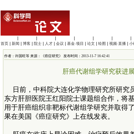
生命科学
|
医学科学
|
化学科学
|
工程材料
|
信息科学
|
地球科学
|
数理科学
|
首页
|
新闻
|
博客
|
院士
|
人才
|
会议
|
基金·项目
|
论文
|
绘图
|
视频·直播
|
小
作者：许国旺等 来源：《癌症研究》 发布时间：2013-11-7 16:42:41
肝癌代谢组学研究获进
日前，中科院大连化学物理研究所研究
东方肝胆医院王红阳院士课题组合作，将
用于肝癌组织非靶标代谢组学研究并取得
果在美国《癌症研究》上在线发表。