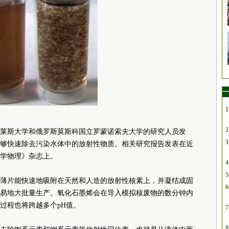
一
1
2
国莱斯大学和俄罗斯莫斯科国立罗蒙诺索夫大学的研究人员发
3
够快速除去污染水体中的放射性物质。相关研究报告发表在近
学物理》杂志上。
4
5
薄片能快速地吸附在天然和人造的放射性核素上，并凝结成固
6
易地大批量生产。氧化石墨烯会在导入模拟核废物的数分钟内
过程也将跨越多个pH值。
7
8