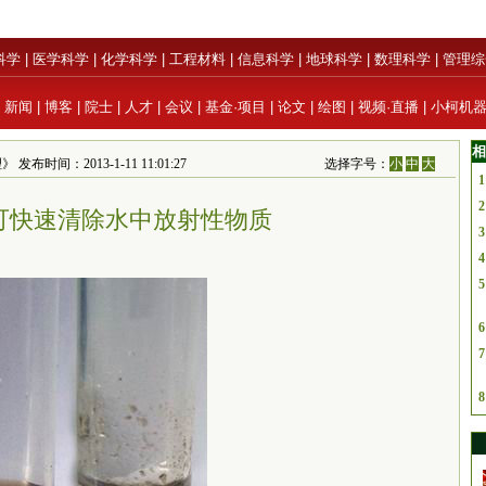
科学
|
医学科学
|
化学科学
|
工程材料
|
信息科学
|
地球科学
|
数理科学
|
管理综
|
新闻
|
博客
|
院士
|
人才
|
会议
|
基金·项目
|
论文
|
绘图
|
视频·直播
|
小柯机
相
布时间：2013-1-11 11:01:27
选择字号：
小
中
大
1
2
可快速清除水中放射性物质
3
4
5
6
7
8