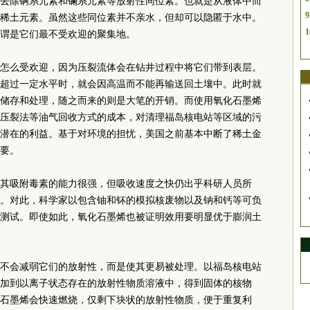
去除锕系元素和镧系元素等放射性同位素。也就是从液体中而
9
个稀土元素。虽然这些同位素并不亲水，但却可以隐匿于水中。
1
谓是它们最不受欢迎的聚集地。
怎么受欢迎，因为压裂流体会在钻井过程中将它们带到表层。
超过一定水平时，就会因高温而不能再输送回土壤中。此时就
储存和处理，随之而来的则是大笔的开销。而使用氧化石墨烯
压裂法等油气回收方式的成本，对清理福岛核电站等区域的污
潜在的利益。基于对环境的担忧，美国之前基本中断了稀土金
要。
其吸附毒素的能力很强，但吸收速度之快仍出乎科研人员所
。对此，科学家以包含铀和钚的模拟核废物以及钠和钙等可负
测试。即使如此，氧化石墨烯也被证明效用要明显优于膨润土
不会减弱它们的放射性，而是使其更易被处理。以福岛核电站
加到以离子状态存在的放射性物质溶液中，得到固体的核物
石墨烯会快速燃烧，仅剩下块状的放射性物质，便于重复利