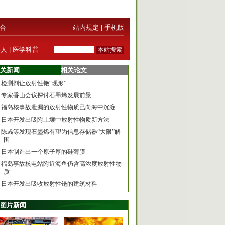
合
站内规定
|
手机版
器人
|
医学科普
关新闻
相关论文
检测剂让放射性铯“现形”
专家香山会议探讨石墨烯发展前景
福岛核事故泄漏的放射性物质已向海中沉淀
日本开发出吸附土壤中放射性物质新方法
陈彧等发现石墨烯有望为信息存储器“大限”解
围
日本制造出一个原子厚的硅薄膜
福岛事故核电站附近海鱼仍含高浓度放射性物
质
日本开发出吸收放射性铯的建筑材料
图片新闻