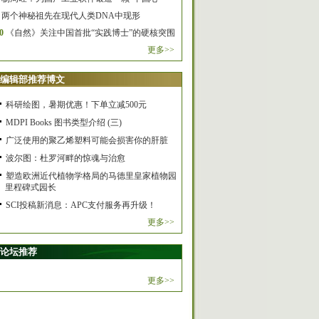
两个神秘祖先在现代人类DNA中现形
0
《自然》关注中国首批“实践博士”的硬核突围
更多>>
编辑部推荐博文
科研绘图，暑期优惠！下单立减500元
MDPI Books 图书类型介绍 (三)
广泛使用的聚乙烯塑料可能会损害你的肝脏
波尔图：杜罗河畔的惊魂与治愈
塑造欧洲近代植物学格局的马德里皇家植物园
里程碑式园长
SCI投稿新消息：APC支付服务再升级！
更多>>
论坛推荐
更多>>