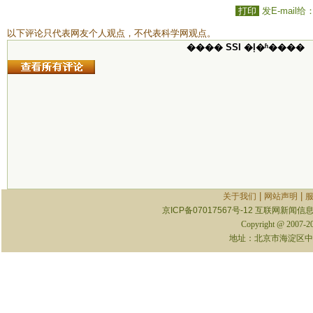
打印
发E-mail给
以下评论只代表网友个人观点，不代表科学网观点。
���� SSI �ļ�ʱ����
|
|
关于我们
网站声明
京ICP备07017567号-12
互联网新闻信息服
Copyright @ 2007-
地址：北京市海淀区中关村