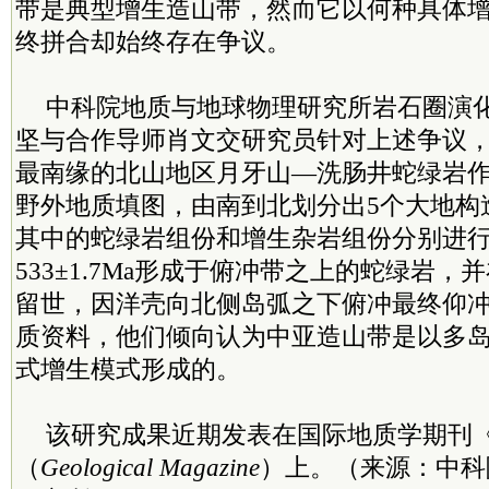
带是典型增生造山带，然而它以何种具体
终拼合却始终存在争议。
中科院地质与地球物理研究所岩石圈演
坚与合作导师肖文交研究员针对上述争议
最南缘的北山地区月牙山—洗肠井蛇绿岩
野外地质填图，由南到北划分出5个大地构
其中的蛇绿岩组份和增生杂岩组份分别进
533±1.7Ma形成于俯冲带之上的蛇绿岩
留世，因洋壳向北侧岛弧之下俯冲最终仰
质资料，他们倾向认为中亚造山带是以多
式增生模式形成的。
该研究成果近期发表在国际地质学期刊
（
Geological Magazine
）上。（来源：中科