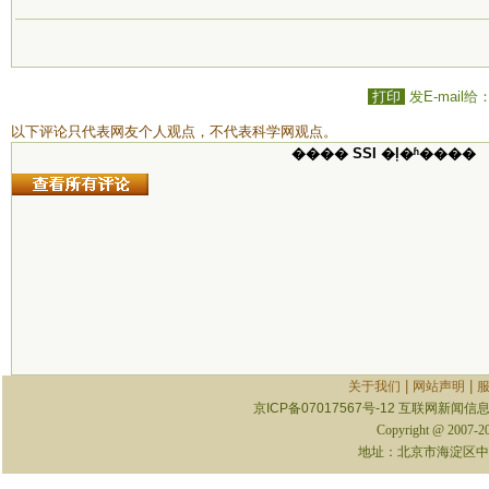
打印
发E-mail给
以下评论只代表网友个人观点，不代表科学网观点。
���� SSI �ļ�ʱ����
|
|
关于我们
网站声明
京ICP备07017567号-12
互联网新闻信息服
Copyright @ 2007-
地址：北京市海淀区中关村