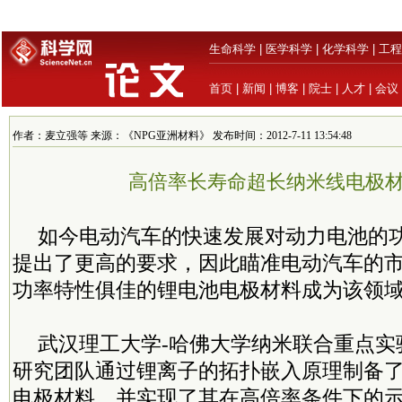
生命科学
|
医学科学
|
化学科学
|
工程
首页
|
新闻
|
博客
|
院士
|
人才
|
会议
作者：麦立强等 来源：《NPG亚洲材料》 发布时间：2012-7-11 13:54:48
高倍率长寿命超长纳米线电极
如今电动汽车的快速发展对动力电池的
提出了更高的要求，因此瞄准电动汽车的
功率特性俱佳的锂电池电极材料成为该领
武汉理工大学-哈佛大学纳米联合重点实
研究团队通过锂离子的拓扑嵌入原理制备了L
电极材料，并实现了其在高倍率条件下的示范