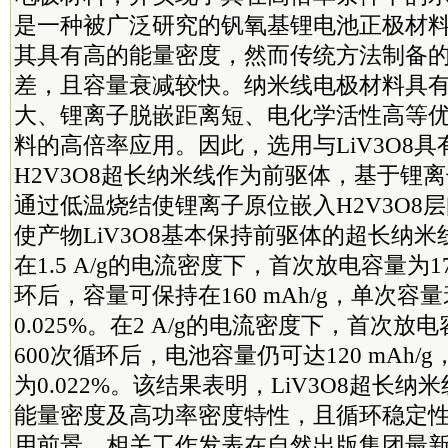
是一种被广泛研究的钒氧基锂电池正极材
其具有高的能量密度，然而传统方法制备
差，且容量衰减较快。纳米线电极材料具
大、锂离子脱嵌距离短、电化学活性高等
料的高倍率应用。因此，选用与LiV3O8
H2V3O8超长纳米线作为前驱体，基于锂
通过低温烧结使锂离子原位嵌入H2V3O8
使产物LiV3O8基本保持前驱体的超长纳
在1.5 A/g的电流密度下，首次放电容量为176
环后，容量可保持在160 mAh/g，单次容
0.025%。在2 A/g的电流密度下，首次放电容
600次循环后，电池容量仍可达120 mAh
为0.022%。该结果表明，LiV3O8超长
能量密度及高功率密度特性，且循环稳定
用前景。相关工作发表在自然出版集团最新