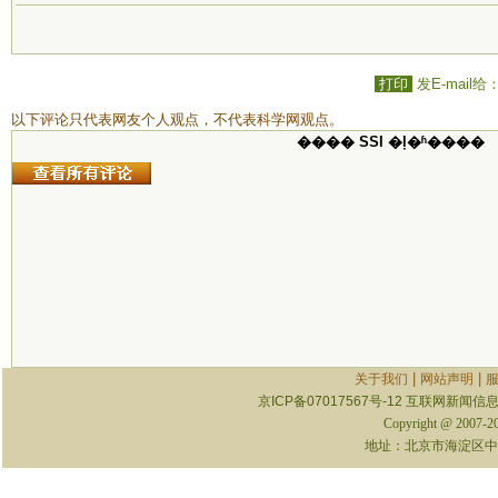
打印
发E-mail给
以下评论只代表网友个人观点，不代表科学网观点。
���� SSI �ļ�ʱ����
|
|
关于我们
网站声明
京ICP备07017567号-12
互联网新闻信息服
Copyright @ 2007-
地址：北京市海淀区中关村