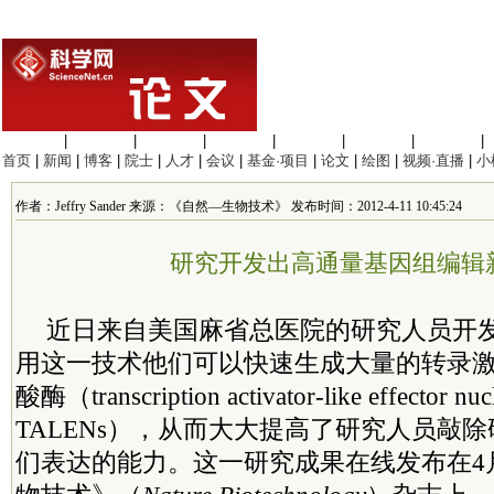
生命科学
|
医学科学
|
化学科学
|
工程材料
|
信息科学
|
地球科学
|
数理科学
|
首页
|
新闻
|
博客
|
院士
|
人才
|
会议
|
基金·项目
|
论文
|
绘图
|
视频·直播
|
小
作者：Jeffry Sander 来源：《自然—生物技术》 发布时间：2012-4-11 10:45:24
研究开发出高通量基因组编辑
近日来自美国麻省总医院的研究人员开
用这一技术他们可以快速生成大量的转录
酸酶（transcription activator-like effector nu
TALENs），从而大大提高了研究人员敲
们表达的能力。这一研究成果在线发布在4