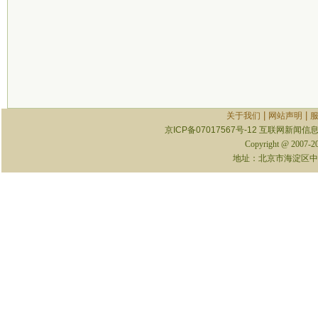
|
|
关于我们
网站声明
京ICP备07017567号-12
互联网新闻信息服
Copyright @ 2007-
地址：北京市海淀区中关村