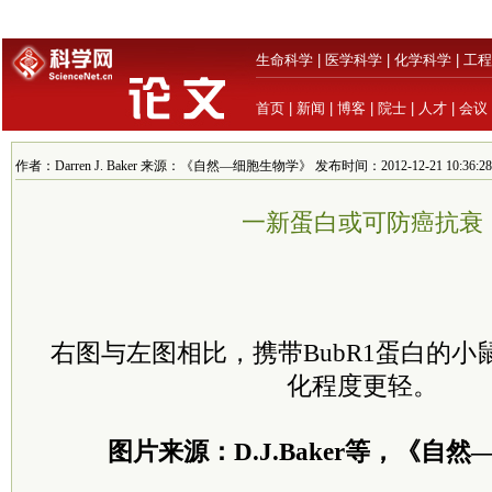
生命科学
|
医学科学
|
化学科学
|
工程
首页
|
新闻
|
博客
|
院士
|
人才
|
会议
作者：Darren J. Baker 来源：《自然—细胞生物学》 发布时间：2012-12-21 10:36:28
一新蛋白或可防癌抗衰
右图与左图相比，携带BubR1蛋白的
化程度更轻。
图片来源：D.J.Baker等，《自