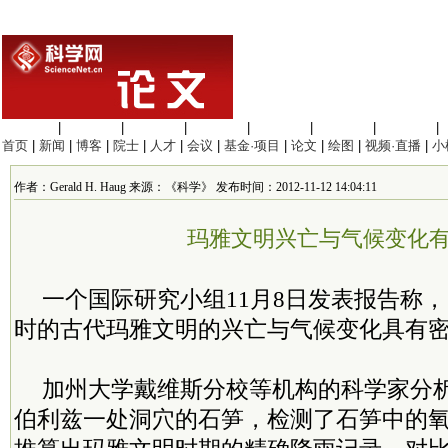
生命科学
|
医学科学
|
化学科学
|
工程材料
|
信息科学
|
地球科学
|
数理科学
|
首页
|
新闻
|
博客
|
院士
|
人才
|
会议
|
基金·项目
|
论文
|
绘图
|
视频·直播
|
小
作者：Gerald H. Haug 来源：《科学》 发布时间：2012-11-12 14:04:11
玛雅文明兴亡与气候变化
一个国际研究小组11月8日发表报告称
时的古代玛雅文明的兴亡与气候变化具有
加州大学戴维斯分校等机构的科学家分
伯利兹一处洞穴的石笋，检测了石笋中的