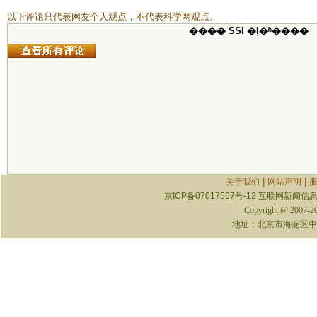
以下评论只代表网友个人观点，不代表科学网观点。
���� SSI �ļ�ʱ����
|
|
关于我们
网站声明
京ICP备07017567号-12
互联网新闻信息服
Copyright @ 2007-
地址：北京市海淀区中关村