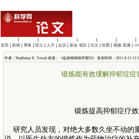
生命科学
|
医学科学
|
化学科学
|
工程材料
|
信息科学
|
地球科学
|
数理科学
|
首页
|
新闻
|
博客
|
院士
|
人才
|
会议
|
基金·项目
|
论文
|
绘图
|
视频·直播
|
小
作者：Madhukar H. Trivedi 来源：《临床精神病学期刊》 发布时间：2011-9-15 13:34
锻炼能有效缓解抑郁症症
锻炼提高抑郁症疗效
研究人员发现，对绝大多数久坐不动的
说，以医生处方的锻炼作为药物治疗的补