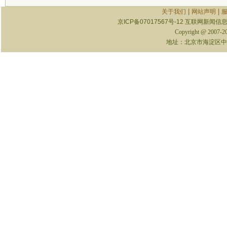
|
|
关于我们
网站声明
京ICP备07017567号-12
互联网新闻信息服
Copyright @ 2007-
地址：北京市海淀区中关村