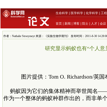
生命科学
|
医学科学
|
化学科学
|
工程
首页
|
新闻
|
博客
|
院士
|
人才
|
会议
作者：Nathalie Stroeymeyt 来源：《实验生物学期刊》 发布时间：2011-8-30 14:28:0
研究显示蚂蚁也有“个人意
图片提供：Tom O. Richardson
蚂蚁因为它们的集体精神而举世闻名—
作为一个整体的蚂蚁种群作出的，而非单