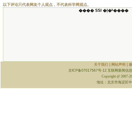
以下评论只代表网友个人观点，不代表科学网观点。
���� SSI �ļ�ʱ����
|
|
关于我们
网站声明
京ICP备07017567号-12
互联网新闻信息服
Copyright @ 2007-
地址：北京市海淀区中关村