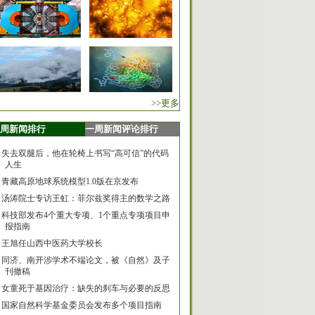
>>更多
周新闻排行
一周新闻评论排行
失去双腿后，他在轮椅上书写“高可信”的代码
人生
青藏高原地球系统模型1.0版在京发布
汤涛院士专访王虹：菲尔兹奖得主的数学之路
科技部发布4个重大专项、1个重点专项项目申
报指南
王旭任山西中医药大学校长
同济、南开涉学术不端论文，被《自然》及子
刊撤稿
女童死于基因治疗：缺失的刹车与必要的反思
国家自然科学基金委员会发布多个项目指南