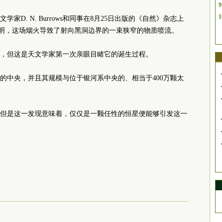
9
1
D. N. Burrows和同事在8月25日出版的《自然》杂志上
明，这场烟火导致了射向黑洞边界的一束狭窄的物质喷流。
，但这是天文学家第一次亲眼目睹它的诞生过程。
的中央，并且其规模与位于银河系中央的、相当于400万颗太
但是这一发现意味着，仅仅是一颗任性的恒星便能够引发这一