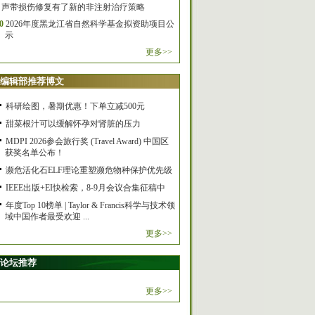
声带损伤修复有了新的非注射治疗策略
0
2026年度黑龙江省自然科学基金拟资助项目公
示
更多>>
编辑部推荐博文
科研绘图，暑期优惠！下单立减500元
甜菜根汁可以缓解怀孕对肾脏的压力
MDPI 2026参会旅行奖 (Travel Award) 中国区
获奖名单公布！
濒危活化石ELF理论重塑濒危物种保护优先级
IEEE出版+EI快检索，8-9月会议合集征稿中
年度Top 10榜单 | Taylor & Francis科学与技术领
域中国作者最受欢迎 ...
更多>>
论坛推荐
更多>>