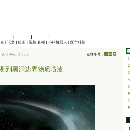
信息科学
|
地球科学
|
数理科学
|
管理综合
项目
|
论文
|
绘图
|
视频·直播
|
小柯机器人
|
医学科普
相
-8-26 11:31:35
选择字号：
小
中
大
1
2
测到黑洞边界物质喷流
3
4
5
6
7
8