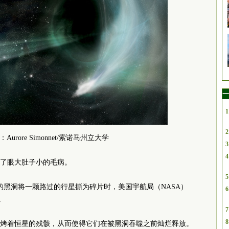
一
1
2
Aurore Simonnet/索诺马州立大学
3
4
了眼大肚子小的毛病。
5
年的黑洞将一颗路过的行星撕为碎片时，美国宇航局（NASA）
6
。
7
8
烤着恒星的残骸，从而使得它们在被黑洞吞噬之前灿烂释放。