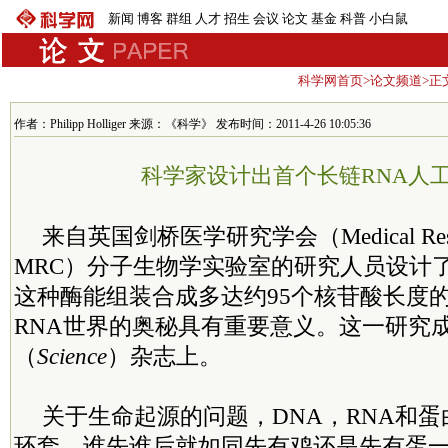
新闻
博客
群组
人才
招生
会议
论文
基金
科普
小白鼠
科学网首页
>
论文频道
>正
作者：Philipp Holliger 来源：《科学》 发布时间：2011-4-26 10:05:36
科学家设计出首个长链RNA人
来自英国剑桥医学研究学会（Medical Resear
MRC）分子生物学实验室的研究人员设计了
这种酶能组装合成多达约95个核苷酸长度的
RNA世界的奥秘具有重要意义。这一研究
（
Science
）杂志上。
关于生命起源的问题，DNA，RNA和
环套，谁先谁后就如同先有鸡还是先有蛋