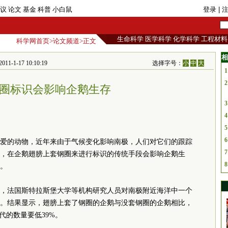
议
论文
基金
科普
小白鼠
登录
| 
生命科学
医学科学
化学科学
工程材料
科学网首页
>
论文频道
>正文
相
1-17 10:10:19
选择字号：
小
中
大
1
2
圈标识会影响企鹅生存
3
4
5
6
爱的动物，近年来由于气候变化影响南极，人们对它们的跟踪
7
，在企鹅翅膀上套钢圈来进行标识的传统手段会影响企鹅生
8
。
，法国斯特拉斯堡大学等机构研究人员对南极附近海洋中一个
究。结果显示，翅膀上套了钢圈的企鹅与没套钢圈的企鹅相比，
代的数量要低39%。