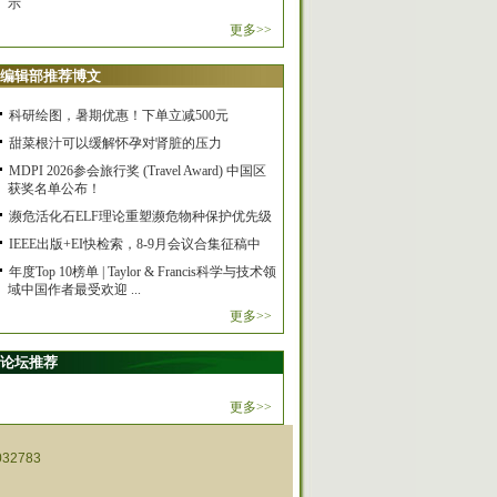
示
更多>>
编辑部推荐博文
科研绘图，暑期优惠！下单立减500元
甜菜根汁可以缓解怀孕对肾脏的压力
MDPI 2026参会旅行奖 (Travel Award) 中国区
获奖名单公布！
濒危活化石ELF理论重塑濒危物种保护优先级
IEEE出版+EI快检索，8-9月会议合集征稿中
年度Top 10榜单 | Taylor & Francis科学与技术领
域中国作者最受欢迎 ...
更多>>
论坛推荐
更多>>
32783