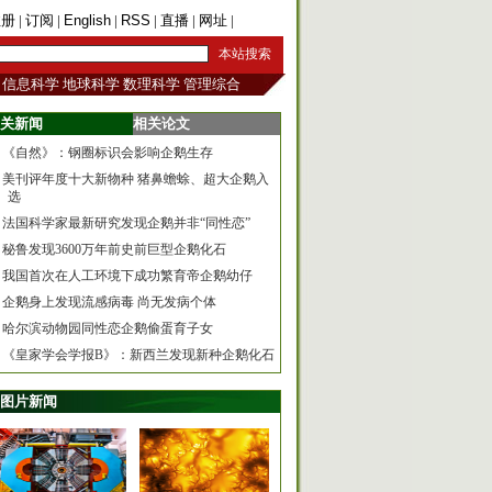
注册
|
订阅
|
English
|
RSS
|
直播
|
网址
|
手机版
信息科学
地球科学
数理科学
管理综合
关新闻
相关论文
《自然》：钢圈标识会影响企鹅生存
美刊评年度十大新物种 猪鼻蟾蜍、超大企鹅入
选
法国科学家最新研究发现企鹅并非“同性恋”
秘鲁发现3600万年前史前巨型企鹅化石
我国首次在人工环境下成功繁育帝企鹅幼仔
企鹅身上发现流感病毒 尚无发病个体
哈尔滨动物园同性恋企鹅偷蛋育子女
《皇家学会学报B》：新西兰发现新种企鹅化石
图片新闻