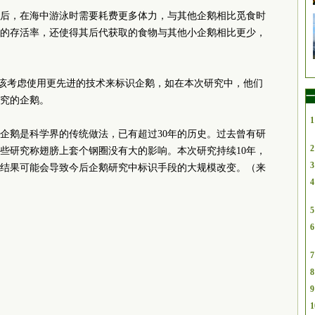
后，在海中游泳时需要耗费更多体力，与其他企鹅相比觅食时
的存活率，还使得其后代获取的食物与其他小企鹅相比更少，
应该考虑使用更先进的技术来标识企鹅，如在本次研究中，他们
一
究的企鹅。
1
企鹅是科学界的传统做法，已有超过30年的历史。过去曾有研
2
些研究称翅膀上套个钢圈没有大的影响。本次研究持续10年，
3
结果可能会导致今后企鹅研究中标识手段的大规模改变。（来
4
5
6
7
8
9
1