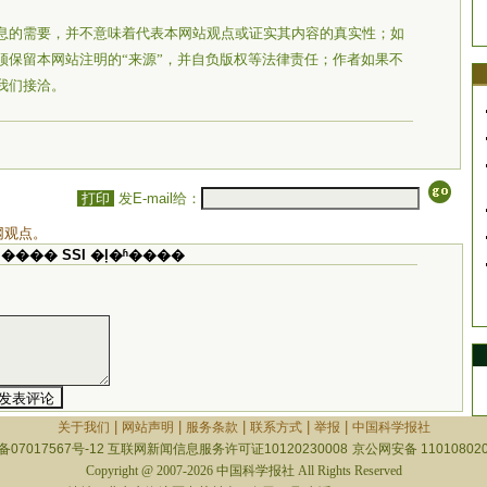
息的需要，并不意味着代表本网站观点或证实其内容的真实性；如
须保留本网站注明的“来源”，并自负版权等法律责任；作者如果不
我们接洽。
打印
发E-mail给：
网观点。
���� SSI �ļ�ʱ����
|
|
|
|
|
关于我们
网站声明
服务条款
联系方式
举报
中国科学报社
备07017567号-12
互联网新闻信息服务许可证10120230008
京公网安备 110108020
Copyright @ 2007-2026 中国科学报社 All Rights Reserved